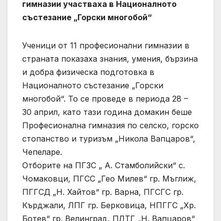
гимназии участваха в Националното
състезание „Горски многобой“
Ученици от 11 професионални гимназии в
страната показаха знания, умения, бързина
и добра физическа подготовка в
Националното състезание „Горски
многобой“. То се проведе в периода 28 –
30 април, като тази година домакин беше
Професионална гимназия по селско, горско
стопанство и туризъм „Никола Вапцаров“,
Чепеларе.
Отборите на ПГЗС „ А. Стамболийски“ с.
Чомаковци, ПГСС „Гео Милев“ гр. Мъглиж,
ПГГСД „Н. Хайтов“ гр. Варна, ПГСГС гр.
Кърджали, ЛПГ гр. Берковица, НПГГС „Хр.
Ботев“ гр. Велинград, ПЛТГ „Н. Вапцаров“