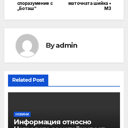
споразумение с
маточната шийка •
„Боташ“
МЗ
By
admin
Related Post
НОВИНИ
Информация относно