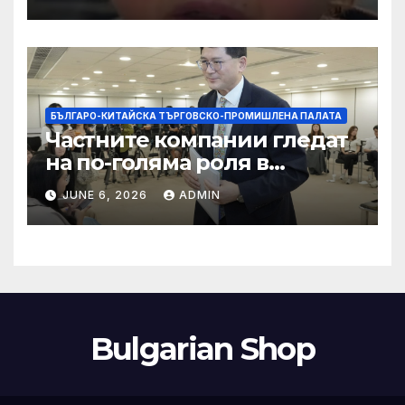
слуховете и
кибернасилниците
БЪЛГАРО-КИТАЙСКА ТЪРГОВСКО-ПРОМИШЛЕНА ПАЛАТА
Частните компании гледат
на по-голяма роля в
стратегическата
JUNE 6, 2026
ADMIN
енергетика
Bulgarian Shop