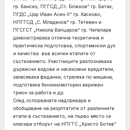
гр. Банско, ПГГСД „Ст. Божков“ гр. Батак,
ПГДС „Цар Иван Асен II“ гр. Хасково,
НПГГСД „С. Младенов“ гр. Тетевен и
ПГСГСТ „Никола Вапцаров“ гр. Чепеларе
демонстрираха отлична теоретична и
практическа подготовка, спортменски дух
и качества във всички етапите от
състезанието. Участниците разпознаваха
дървесни видове и насекомни вредители,
залесяваха фиданки, стреляха по мишена,
подготвяха бензиномоторен верижен
трион за работа и др.
След оспорваната надпревара и
обобщаване на резултатите от различните
етапи в състезанието, на първо място се
класира отборът на НПГГС „Христо Ботев“