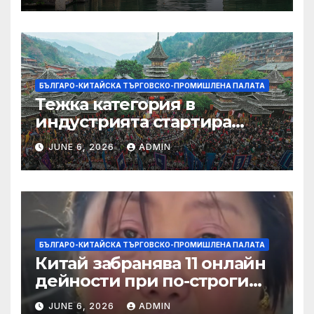
БЪЛГАРО-КИТАЙСКА ТЪРГОВСКО-ПРОМИШЛЕНА ПАЛАТА
Тежка категория в
индустрията стартира
алианс за космическа
JUNE 6, 2026
ADMIN
слънчева енергия
БЪЛГАРО-КИТАЙСКА ТЪРГОВСКО-ПРОМИШЛЕНА ПАЛАТА
Китай забранява 11 онлайн
дейности при по-строги
правила за ограничаване на
JUNE 6, 2026
ADMIN