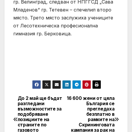
гр. Велинград, следван от НПГГСД „Сава
Младенов“ гр. Тетевен – спечелил второ
място. Трето място заслужиха учениците
от Лесотехническа професионална
гимназия гр. Берковица.
До 2 май ще бъдат
16 600 жени от цяла
Post
разгледани
България се
възможностите за
прегледаха
navigation
подобряване
безплатно в
позициите на
рамките на
страните по
Скрининговата
газовото
кампания за рак на