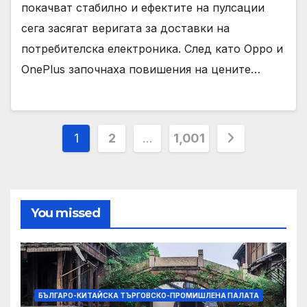
покачват стабилно и ефектите на пулсации
сега засягат веригата за доставки на
потребителска електроника. След като Oppo и
OnePlus започнаха повишения на цените…
Posts
1
2
…
1,001
pagination
You missed
БЪЛГАРО-КИТАЙСКА ТЪРГОВСКО-ПРОМИШЛЕНА ПАЛАТА