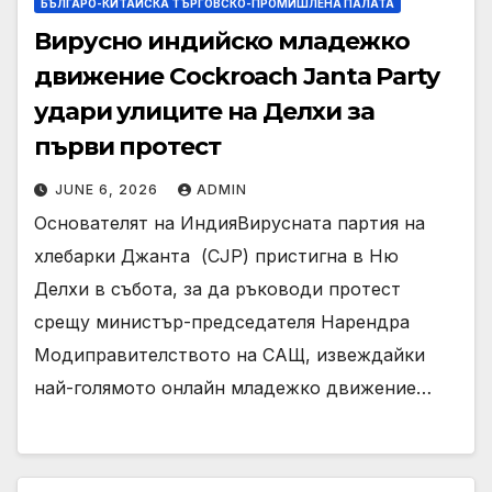
БЪЛГАРО-КИТАЙСКА ТЪРГОВСКО-ПРОМИШЛЕНА ПАЛАТА
Вирусно индийско младежко
движение Cockroach Janta Party
удари улиците на Делхи за
първи протест
JUNE 6, 2026
ADMIN
Основателят на ИндияВирусната партия на
хлебарки Джанта ⁠ (CJP) пристигна в Ню
Делхи в събота, за да ръководи протест
срещу министър-председателя Нарендра
Модиправителството на САЩ, извеждайки
най-голямото онлайн младежко движение…