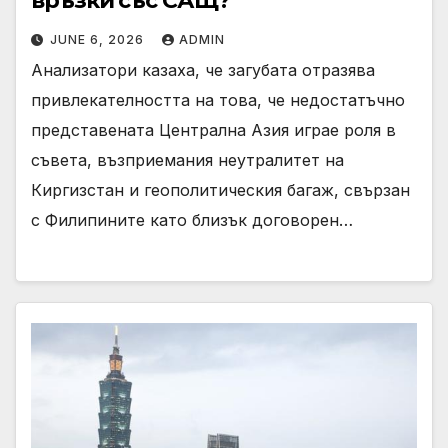
връзки със САЩ?
JUNE 6, 2026
ADMIN
Анализатори казаха, че загубата отразява
привлекателността на това, че недостатъчно
представената Централна Азия играе роля в
съвета, възприемания неутралитет на
Киргизстан и геополитическия багаж, свързан
с Филипините като близък договорен…