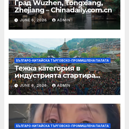
Град Wuzhen, Tongxiang,
Zhejiang – Chinadaily.com.cn
JUNE 6, 2026
ADMIN
БЪЛГАРО-КИТАЙСКА ТЪРГОВСКО-ПРОМИШЛЕНА ПАЛАТА
Тежка категория в
индустрията стартира
алианс за космическа
JUNE 6, 2026
ADMIN
слънчева енергия
БЪЛГАРО-КИТАЙСКА ТЪРГОВСКО-ПРОМИШЛЕНА ПАЛАТА