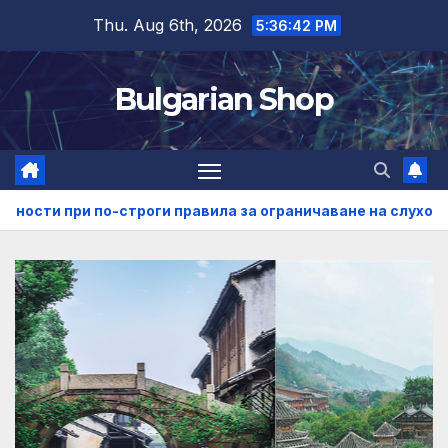
Skip
Thu. Aug 6th, 2026
5:36:44 PM
to
content
Bulgarian Shop
троги правила за ограничаване на слуховете и кибернасил