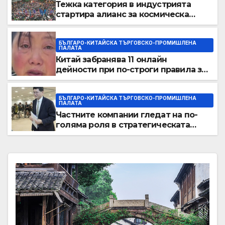
Тежка категория в индустрията
стартира алианс за космическа
слънчева енергия
БЪЛГАРО-КИТАЙСКА ТЪРГОВСКО-ПРОМИШЛЕНА
ПАЛАТА
Китай забранява 11 онлайн
дейности при по-строги правила за
ограничаване на слуховете и
кибернасилниците
БЪЛГАРО-КИТАЙСКА ТЪРГОВСКО-ПРОМИШЛЕНА
ПАЛАТА
Частните компании гледат на по-
голяма роля в стратегическата
енергетика