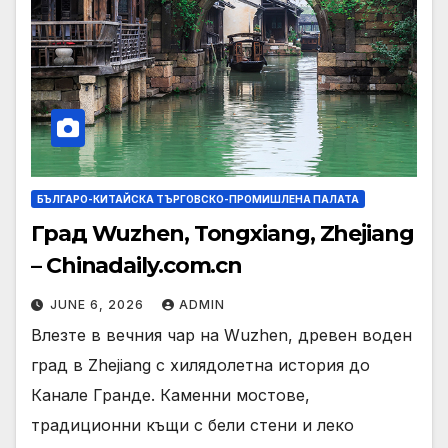
БЪЛГАРО-КИТАЙСКА ТЪРГОВСКО-ПРОМИШЛЕНА ПАЛАТА
Град Wuzhen, Tongxiang, Zhejiang
– Chinadaily.com.cn
JUNE 6, 2026
ADMIN
Влезте в вечния чар на Wuzhen, древен воден
град в Zhejiang с хилядолетна история до
Канале Гранде. Каменни мостове,
традиционни къщи с бели стени и леко