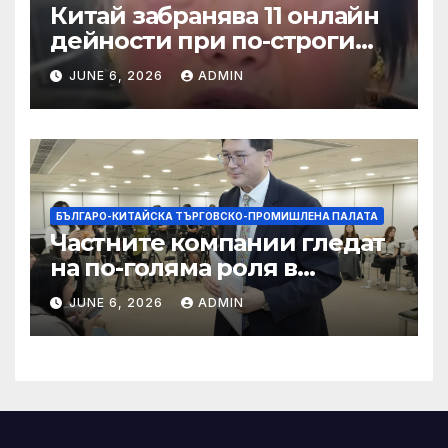
Китай забранява 11 онлайн
дейности при по-строги
правила за ограничаване на
JUNE 6, 2026
ADMIN
слуховете и
кибернасилниците
БЪЛГАРО-КИТАЙСКА ТЪРГОВСКО-ПРОМИШЛЕНА ПАЛАТА
Частните компании гледат
на по-голяма роля в
стратегическата
JUNE 6, 2026
ADMIN
енергетика