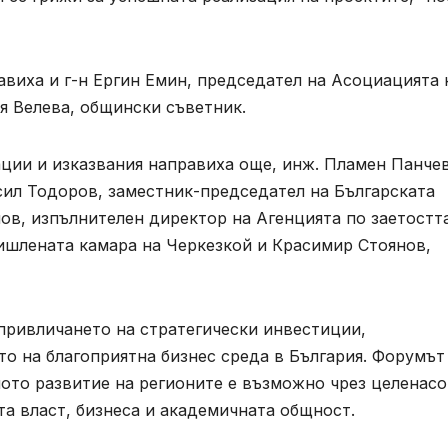
виха и г-н Ергин Емин, председател на Асоциацията 
ия Велева, общински съветник.
ции и изказвания направиха още, инж. Пламен Панчев
сил Тодоров, заместник-председател на Българската
в, изпълнителен директор на Агенцията по заетостта
ишлената камара на Черкезкой и Красимир Стоянов,
привличането на стратегически инвестиции,
о на благоприятна бизнес среда в България. Форумът
ото развитие на регионите е възможно чрез целенас
а власт, бизнеса и академичната общност.