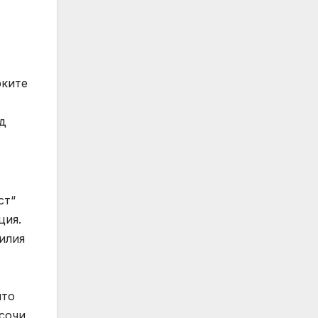
рките
д
ст“
ция.
илия
йто
осочи