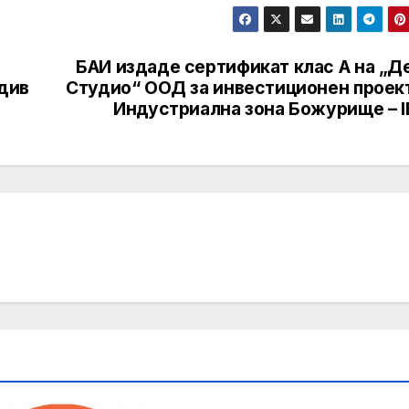
БАИ издаде сертификат клас А на „Д
вдив
Студио“ ООД за инвестиционен проект
Индустриална зона Божурище – I