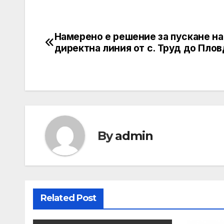
Намерено е решение за пускане на
Post
директна линия от с. Труд до Пло
navigation
By
admin
Related Post