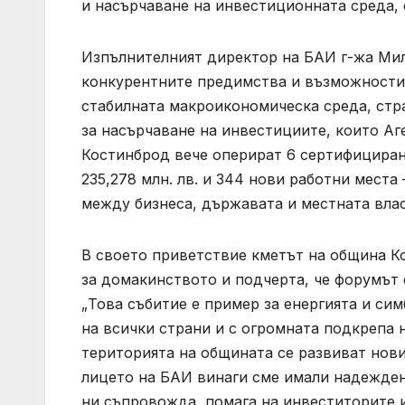
и насърчаване на инвестиционната среда, 
Изпълнителният директор на БАИ г-жа Мил
конкурентните предимства и възможностит
стабилната макроикономическа среда, стр
за насърчаване на инвестициите, които Аг
Костинброд вече оперират 6 сертифициран
235,278 млн. лв. и 344 нови работни места
между бизнеса, държавата и местната влас
В своето приветствие кметът на община К
за домакинството и подчерта, че форумът е
„Това събитие е пример за енергията и си
на всички страни и с огромната подкрепа 
територията на общината се развиват нови
лицето на БАИ винаги сме имали надежден 
ни съпровожда, помага на инвеститорите и