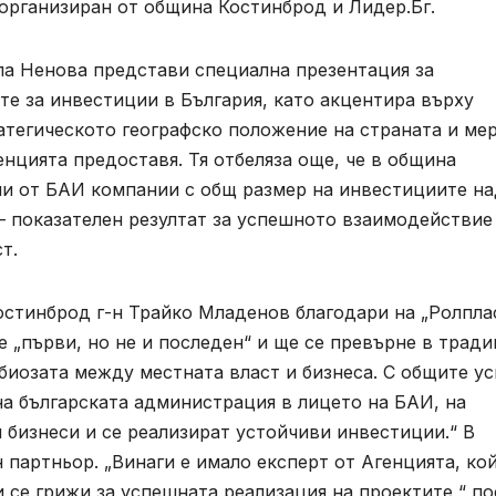
организиран от община Костинброд и Лидер.Бг.
а Ненова представи специална презентация за
е за инвестиции в България, като акцентира върху
атегическото географско положение на страната и ме
енцията предоставя. Тя отбеляза още, че в община
и от БАИ компании с общ размер на инвестициите на
 – показателен резултат за успешното взаимодействие
т.
остинброд г-н Трайко Младенов благодари на „Ролпла
 „първи, но не и последен“ и ще се превърне в тради
мбиозата между местната власт и бизнеса. С общите ус
на българската администрация в лицето на БАИ, на
 бизнеси и се реализират устойчиви инвестиции.“ В
партньор. „Винаги е имало експерт от Агенцията, ко
 се грижи за успешната реализация на проектите,“ п