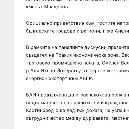
кметът Младенов.
Официално приветствие към гостите напра
българските градове и региони, г-жа Анел
В рамките на панелните дискусии презента
създател на Тракия икономическа зона, Ва
търговско-промишлена палата, Смилен Вало
р Али Ихсан Йозероглу от Търговско-пром
енергиен експерт към АБГР.
БАИ продължава да играе ключова роля в 
подпомагането на проектите и изгражданет
Костинброд още веднъж доказа, че успешн
сътрудничество между държавата, местнат