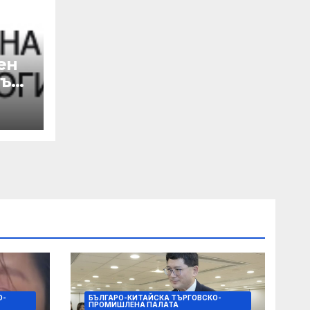
ен
лък
а
 с
на
О-
БЪЛГАРО-КИТАЙСКА ТЪРГОВСКО-
ПРОМИШЛЕНА ПАЛАТА