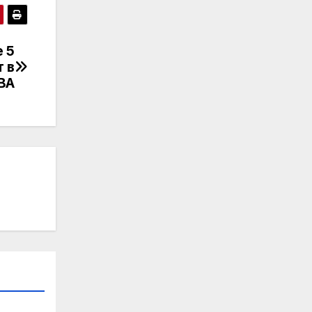
е 5
 в
BA