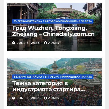
БЪЛГАРО-КИТАЙСКА ТЪРГОВСКО-ПРОМИШЛЕНА ПАЛАТА
Град Wuzhen, Tongxiang,
Zhejiang – Chinadaily.com.cn
JUNE 6, 2026
ADMIN
БЪЛГАРО-КИТАЙСКА ТЪРГОВСКО-ПРОМИШЛЕНА ПАЛАТА
Тежка категория в
индустрията стартира
алианс за космическа
JUNE 6, 2026
ADMIN
слънчева енергия