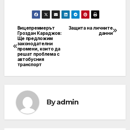
Вицепремиерът
Защита на личните
Post
Гроздан Караджов:
данни
Ще предложим
navigation
законодателни
промени, които да
решат проблема с
автобусния
транспорт
By
admin