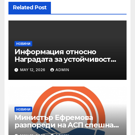
Related Post
НОВИНИ
Информация относно
Наградата за устойчивост
на ОАЕ „Зайед“
MAY 12, 2026
ADMIN
НОВИНИ
Министър Ефремова
разпореди на АСП спешна
готовност за оказване на