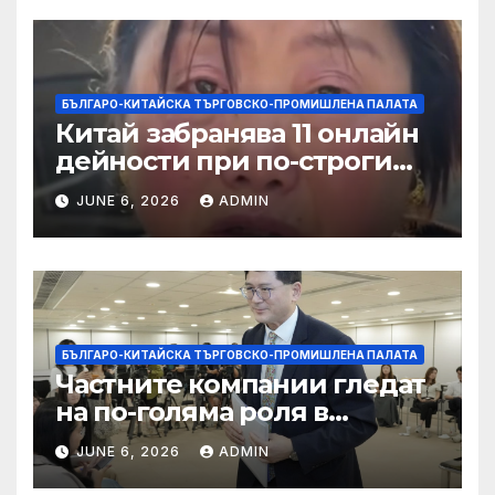
БЪЛГАРО-КИТАЙСКА ТЪРГОВСКО-ПРОМИШЛЕНА ПАЛАТА
Китай забранява 11 онлайн
дейности при по-строги
правила за ограничаване на
JUNE 6, 2026
ADMIN
слуховете и
кибернасилниците
БЪЛГАРО-КИТАЙСКА ТЪРГОВСКО-ПРОМИШЛЕНА ПАЛАТА
Частните компании гледат
на по-голяма роля в
стратегическата
JUNE 6, 2026
ADMIN
енергетика