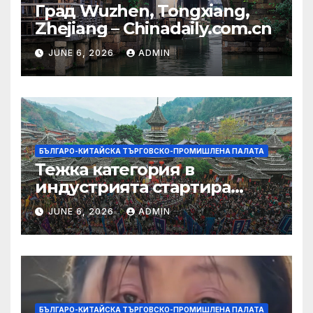
Град Wuzhen, Tongxiang,
Zhejiang – Chinadaily.com.cn
JUNE 6, 2026
ADMIN
БЪЛГАРО-КИТАЙСКА ТЪРГОВСКО-ПРОМИШЛЕНА ПАЛАТА
Тежка категория в
индустрията стартира
алианс за космическа
JUNE 6, 2026
ADMIN
слънчева енергия
БЪЛГАРО-КИТАЙСКА ТЪРГОВСКО-ПРОМИШЛЕНА ПАЛАТА