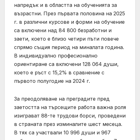
напредък и в областта на обученията за
възрастни. През първата половина на 2025
г. в различни курсове и форми на обучение
са включени над 84 800 безработни и
заети, което е близо четири пъти повече
спрямо същия период на миналата година.
В индивидуално професионално
ориентиране са включени 128 064 души,
което е ръст с 15,2% в сравнение с
първото полугодие на 2024 г.
За преодоляване на преградите пред
заетостта на търсещите работа важна роля
изиграват 88-те трудови борси, проведени
в страната през изминалите шест месеца.
В тях са участвали 10 996 души и 967