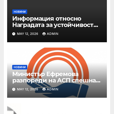
НОВИНИ
Информация относно
Наградата за устойчивост
на ОАЕ „Зайед“
MAY 12, 2026
ADMIN
НОВИНИ
Министър Ефремова
разпореди на АСП спешна
готовност за оказване на
MAY 12, 2026
ADMIN
подкрепа на пострадали от
валежи и градушки