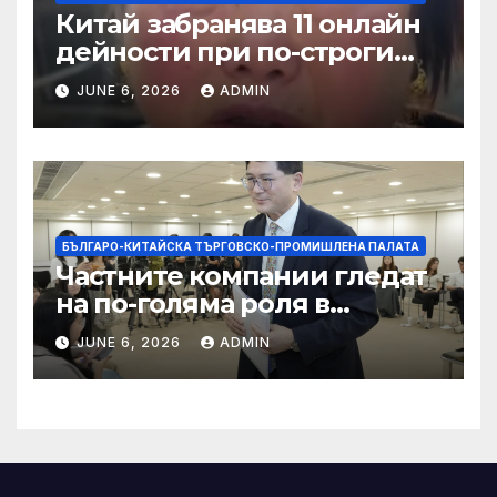
Китай забранява 11 онлайн
дейности при по-строги
правила за ограничаване на
JUNE 6, 2026
ADMIN
слуховете и
кибернасилниците
БЪЛГАРО-КИТАЙСКА ТЪРГОВСКО-ПРОМИШЛЕНА ПАЛАТА
Частните компании гледат
на по-голяма роля в
стратегическата
JUNE 6, 2026
ADMIN
енергетика