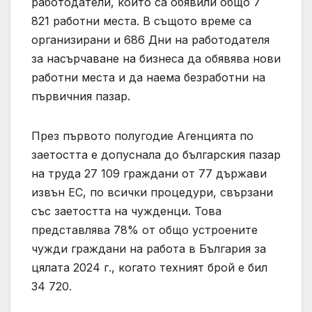
работодатели, които са обявили общо 7
821 работни места. В същото време са
организирани и 686 Дни на работодателя
за насърчаване на бизнеса да обявява нови
работни места и да наема безработни на
първичния пазар.
През първото полугодие Агенцията по
заетостта е допуснала до българския пазар
на труда 27 109 граждани от 77 държави
извън ЕС, по всички процедури, свързани
със заетостта на чужденци. Това
представлява 78% от общо устроените
чужди граждани на работа в България за
цялата 2024 г., когато техният брой е бил
34 720.