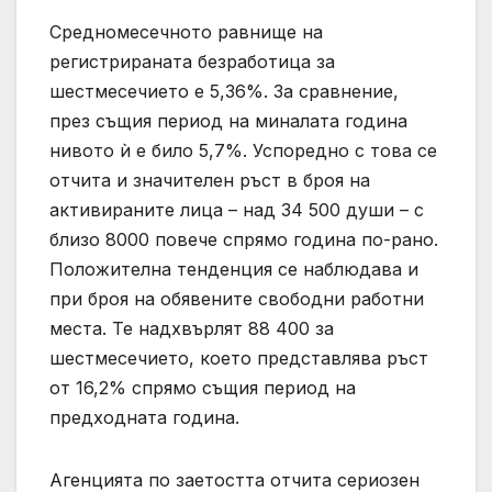
Средномесечното равнище на
регистрираната безработица за
шестмесечието е 5,36%. За сравнение,
през същия период на миналата година
нивото ѝ е било 5,7%. Успоредно с това се
отчита и значителен ръст в броя на
активираните лица – над 34 500 души – с
близо 8000 повече спрямо година по-рано.
Положителна тенденция се наблюдава и
при броя на обявените свободни работни
места. Те надхвърлят 88 400 за
шестмесечието, което представлява ръст
от 16,2% спрямо същия период на
предходната година.
Агенцията по заетостта отчита сериозен