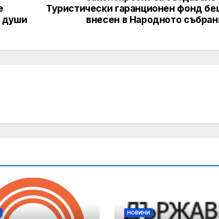
е
Туристически гаранционен фонд бе
0 души
внесен в Народното събран
НОВИНИ