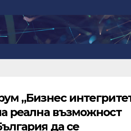
рум „Бизнес интегрите
ма реална възможност
България да се