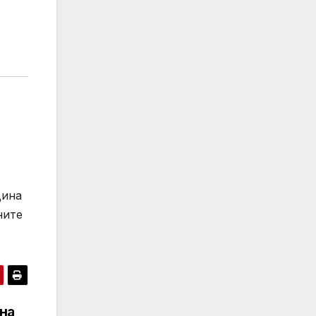
дина
ните
на