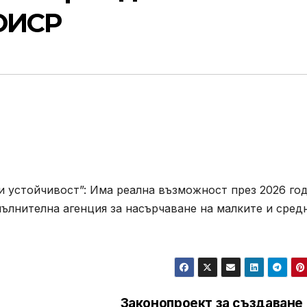
ОИСР
и устойчивост”: Има реална възможност през 2026 го
ълнителна агенция за насърчаване на малките и сред
Законопроект за създаване 