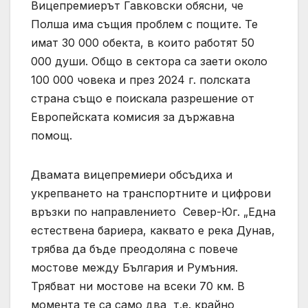
Вицепремиерът Гавковски обясни, че
Полша има същия проблем с пощите. Те
имат 30 000 обекта, в които работят 50
000 души. Общо в сектора са заети около
100 000 човека и през 2024 г. полската
страна също е поискала разрешение от
Европейската комисия за държавна
помощ.
Двамата вицепремиери обсъдиха и
укрепването на транспортните и цифрови
връзки по направлението Север-Юг. „Една
естествена бариера, каквато е река Дунав,
трябва да бъде преодоляна с повече
мостове между България и Румъния.
Трябват ни мостове на всеки 70 км. В
момента те са само два т.е. крайно