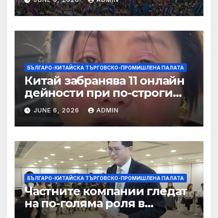
слънчева енергия
БЪЛГАРО-КИТАЙСКА ТЪРГОВСКО-ПРОМИШЛЕНА ПАЛАТА
Китай забранява 11 онлайн
дейности при по-строги
правила за ограничаване на
JUNE 6, 2026
ADMIN
слуховете и
кибернасилниците
БЪЛГАРО-КИТАЙСКА ТЪРГОВСКО-ПРОМИШЛЕНА ПАЛАТА
Частните компании гледат
на по-голяма роля в
стратегическата