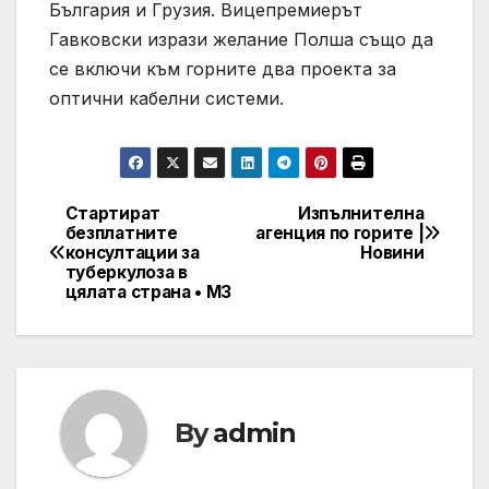
България и Грузия. Вицепремиерът
Гавковски изрази желание Полша също да
се включи към горните два проекта за
оптични кабелни системи.
Стартират
Изпълнителна
Post
безплатните
агенция по горите |
консултации за
Новини
navigation
туберкулоза в
цялата страна • МЗ
By
admin