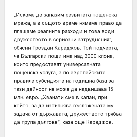
„Искаме да запазим развитата пощенска
мрежа, а в същото време нямаме право да
плащаме реалните разходи и това води
дружеството в сериозни затруднения“,
обясни Гроздан Караджов. Той подчерта,
че Български пощи има над 3000 клона,
които предоставят универсалната
пощенска услуга, а по европейските
правила субсидията на годишна база за
тази дейност не може да надвишава 15
млн. евро. „Хванати сме в капан, при
който, за да изпълнява възложената му
задача от държавата, дружеството трябва
да трупа дългове“, каза още Караджов.