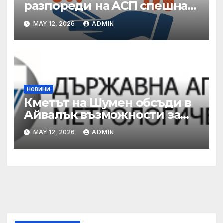
разпореди на АСП спешна
готовност за оказване на
MAY 12, 2026
ADMIN
подкрепа на пострадали от
валежи и градушки
НОВИНИ
Кметът на Шумен обсъди в
Айвалък възможности за
сътрудничество с турската
MAY 12, 2026
ADMIN
община