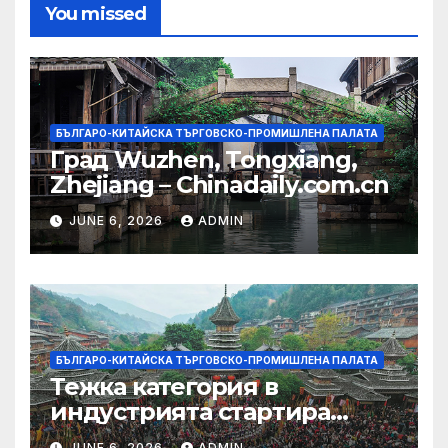
You missed
БЪЛГАРО-КИТАЙСКА ТЪРГОВСКО-ПРОМИШЛЕНА ПАЛАТА
Град Wuzhen, Tongxiang,
Zhejiang – Chinadaily.com.cn
JUNE 6, 2026
ADMIN
БЪЛГАРО-КИТАЙСКА ТЪРГОВСКО-ПРОМИШЛЕНА ПАЛАТА
Тежка категория в
индустрията стартира
алианс за космическа
JUNE 6, 2026
ADMIN