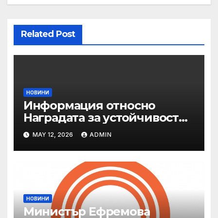
Related Post
НОВИНИ
Информация относно
Наградата за устойчивост
на ОАЕ „Зайед“
MAY 12, 2026
ADMIN
НОВИНИ
Министър Ефремова