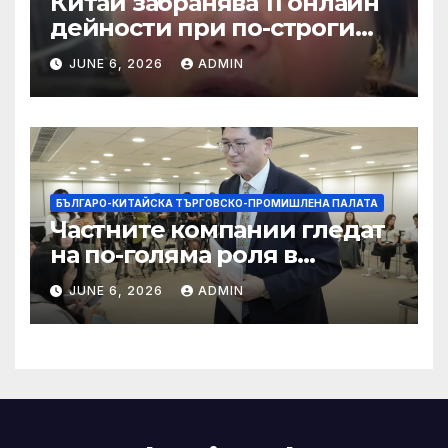
Китай забранява 11 онлайн
дейности при по-строги
правила за ограничаване на
JUNE 6, 2026
ADMIN
слуховете и
кибернасилниците
БЪЛГАРО-КИТАЙСКА ТЪРГОВСКО-ПРОМИШЛЕНА ПАЛАТА
Частните компании гледат
на по-голяма роля в
стратегическата
JUNE 6, 2026
ADMIN
енергетика