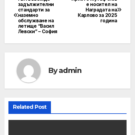
Post
задължителни
е носител на
стандарти за
Наградата на
navigation
наземно
Карлово за 2025
обслужване на
година
летище “Васил
Левски” – София
By
admin
Related Post