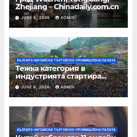
Zhejiang – Chinadaily.com.cn
JUNE 6, 2026
ADMIN
БЪЛГАРО-КИТАЙСКА ТЪРГОВСКО-ПРОМИШЛЕНА ПАЛАТА
Тежка категория в
индустрията стартира
алианс за космическа
JUNE 6, 2026
ADMIN
слънчева енергия
БЪЛГАРО-КИТАЙСКА ТЪРГОВСКО-ПРОМИШЛЕНА ПАЛАТА