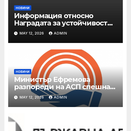
НОВИНИ
Информация относно
Наградата за устойчивост
на ОАЕ „Зайед“
MAY 12, 2026
ADMIN
НОВИНИ
Министър Ефремова
разпореди на АСП спешна
готовност за оказване на
MAY 12, 2026
ADMIN
подкрепа на пострадали от
валежи и градушки