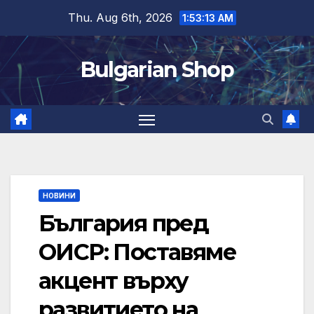
Skip
Thu. Aug 6th, 2026
1:53:14 AM
to
content
Bulgarian Shop
НОВИНИ
България пред
ОИСР: Поставяме
акцент върху
развитието на