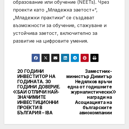
образование или обучение (NEETs). Чрез
проекти като „Младежка заетост+“,
„Младежки практики“ се създават
възможности за обучение, стажуване и
устойчива заетост, включително за
развитие на цифровите умения.
20 ГОДИНИ
Заместник-
Post
ИНВЕСТИТОР НА
министър Димитър
ГОДИНАТА. 30
Недялков връчи
navigation
ГОДИНИ ДОВЕРИЕ.
една от годишните
БАИ ОТЛИЧИ НАЙ-
журналистически
ЗНАЧИМИТЕ
награди на
ИНВЕСТИЦИОННИ
Асоциацията на
ПРОЕКТИ В
българските
БЪЛГАРИЯ – IBA
авиокомпании