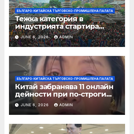
БЪЛГАРО-КИТАЙСКА ТЪРГОВСКО-ПРОМИШЛЕНА ПАЛАТА
Тежка категория в
индустрията стартира
алианс за космическа
JUNE 6, 2026
ADMIN
слънчева енергия
БЪЛГАРО-КИТАЙСКА ТЪРГОВСКО-ПРОМИШЛЕНА ПАЛАТА
Китай забранява 11 онлайн
дейности при по-строги
правила за ограничаване на
JUNE 6, 2026
ADMIN
слуховете и
кибернасилниците