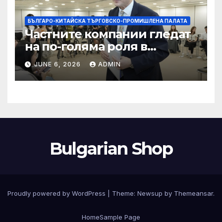
БЪЛГАРО-КИТАЙСКА ТЪРГОВСКО-ПРОМИШЛЕНА ПАЛАТА
Частните компании гледат
на по-голяма роля в
стратегическата
JUNE 6, 2026
ADMIN
енергетика
Bulgarian Shop
Proudly powered by WordPress
|
Theme:
Newsup
by
Themeansar
.
Home
Sample Page