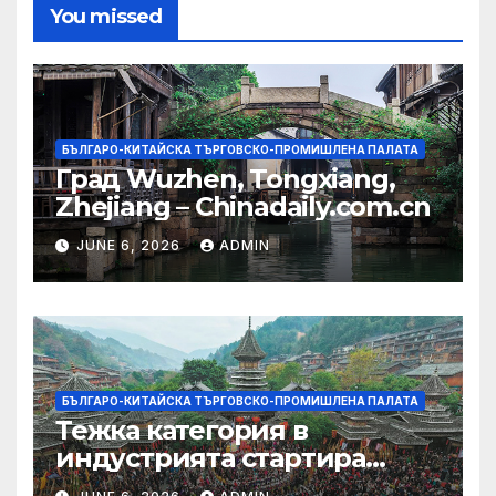
You missed
БЪЛГАРО-КИТАЙСКА ТЪРГОВСКО-ПРОМИШЛЕНА ПАЛАТА
Град Wuzhen, Tongxiang,
Zhejiang – Chinadaily.com.cn
JUNE 6, 2026
ADMIN
БЪЛГАРО-КИТАЙСКА ТЪРГОВСКО-ПРОМИШЛЕНА ПАЛАТА
Тежка категория в
индустрията стартира
алианс за космическа