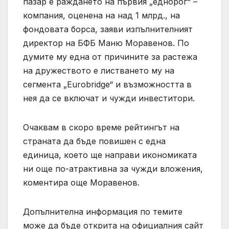
пазар е раждането на първия „еднорог“ –
компания, оценена на над 1 млрд., на
фондовата борса, заяви изпълнителният
директор на БФБ Маню Моравенов. По
думите му една от причините за растежа
на дружеството е листването му на
сегмента „Eurobridge“ и възможността в
нея да се включат и чужди инвеститори.
Очаквам в скоро време рейтингът на
страната да бъде повишен с една
единица, което ще направи икономиката
ни още по-атрактивна за чужди вложения,
коментира още Моравенов.
Допълнителна информация по темите
може да бъде открита на официалния сайт