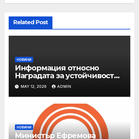
Related Post
НОВИНИ
Информация относно
Наградата за устойчивост
на ОАЕ „Зайед“
MAY 12, 2026
ADMIN
НОВИНИ
Министър Ефремова