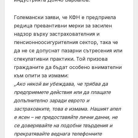
Големански заяви, че КФН е предприела
редица превантивни мерки за засилен
надзор върху застрахователния и
пенсионноосигурителния сектор, така че
да не се допуснат пазарни сътресения или
спекулативни практики. Той призова
гражданите да бъдат особено внимателни
към опити за измами:
„Ако някой ви убеждава, че трябва да
предприемете действия или да плащате
допълнително заради еврото и
застраховките, това е измама. Нашият апел
е ясен – не предоставяйте лични данни, не
се доверявайте на подобни твърдения и
прекратявайте веднага телефонните