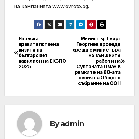
на кампанията www.evroto.bg.
Японска
Министър Георг
Post
правителствена
Георгиев проведе
визита на
среща с министъра
navigation
българския
на външните
павилион на ЕКСПО
работи на
2025
Султаната Оман в
рамките на 80-ата
сесия на Общото
събрание на ООН
By
admin