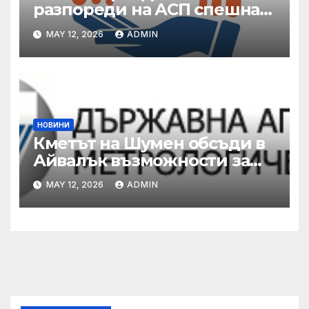
разпореди на АСП спешна
готовност за оказване на
MAY 12, 2026
ADMIN
подкрепа на пострадали от
валежи и градушки
НОВИНИ
Кметът на Шумен обсъди в
Айвалък възможности за
сътрудничество с турската
MAY 12, 2026
ADMIN
община