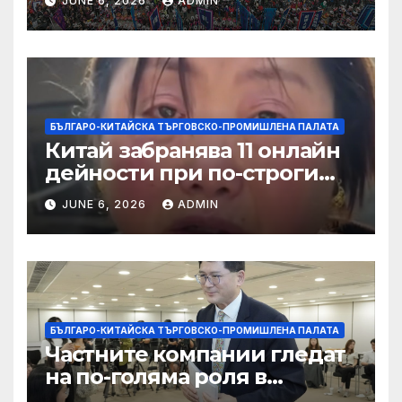
JUNE 6, 2026
ADMIN
слънчева енергия
БЪЛГАРО-КИТАЙСКА ТЪРГОВСКО-ПРОМИШЛЕНА ПАЛАТА
Китай забранява 11 онлайн
дейности при по-строги
правила за ограничаване на
JUNE 6, 2026
ADMIN
слуховете и
кибернасилниците
БЪЛГАРО-КИТАЙСКА ТЪРГОВСКО-ПРОМИШЛЕНА ПАЛАТА
Частните компании гледат
на по-голяма роля в
стратегическата