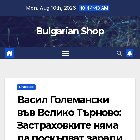
Skip
Mon. Aug 10th, 2026
10:44:44 AM
to
content
Bulgarian Shop
НОВИНИ
Васил Големански
във Велико Търново:
Застраховките няма
да поскъпват заради