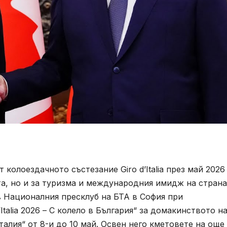
колоездачното състезание Giro d’Italia през май 2026 
та, но и за туризма и международния имидж на страна
в Националния пресклуб на БТА в София при
Italia 2026 – С колело в България“ за домакинството н
талия“ от 8-и до 10 май. Освен него кметовете на още