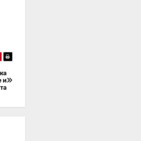
ка
е и
та