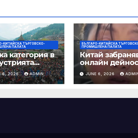
душки
О-КИТАЙСКА ТЪРГОВСКО-
БЪЛГАРО-КИТАЙСКА ТЪРГОВСК
ЛЕНА ПАЛАТА
ПРОМИШЛЕНА ПАЛАТА
ка категория в
Китай забраняв
устрията
онлайн дейно
ртира алианс за
при по-строги
 6, 2026
ADMIN
JUNE 6, 2026
ADMI
мическа
правила за
нчева енергия
ограничаване 
слуховете и
кибернасилни
е