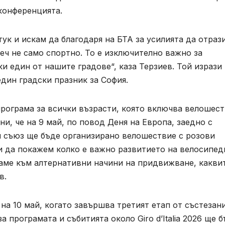
сконференцията.
тук и искам да благодаря на БТА за усилията да отраз
леч не само спортно. То е изключително важно за
ки един от нашите градове“, каза Терзиев. Той изрази
дин градски празник за София.
 програма за всички възрасти, която включва велошес
ни, че на 9 май, по повод Деня на Европа, заедно с
 съюз ще бъде организирано велошествие с розови
и да покажем колко е важно развитието на велосипед
едаме към алтернативни начини на придвижване, какви
в.
на 10 май, когато завършва третият етап от състезан
 програмата и събитията около Giro d’Italia 2026 ще 