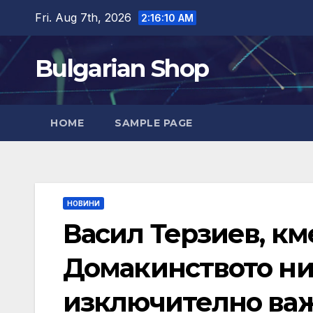
Skip
Fri. Aug 7th, 2026
2:16:11 AM
to
content
Bulgarian Shop
HOME
SAMPLE PAGE
НОВИНИ
Васил Терзиев, км
Домакинството ни на
изключително важ