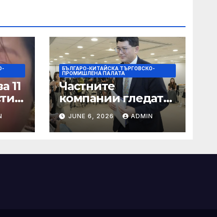
О-
БЪЛГАРО-КИТАЙСКА ТЪРГОВСКО-
ПРОМИШЛЕНА ПАЛАТА
а 11
Частните
сти
компании гледат
на по-голяма роля
N
JUNE 6, 2026
ADMIN
в стратегическата
на
енергетика
цит