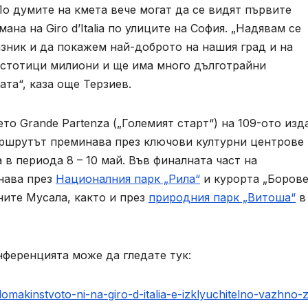
По думите на кмета вече могат да се видят първите
на на Giro d’Italia по улиците на София. „Надявам се
азник и да покажем най-доброто на нашия град и на
т стотици милиони и ще има много дълготрайни
та“, каза още Терзиев.
ето Grande Partenza („Големият старт“) на 109-ото изд
аршрутът преминава през ключови културни центрове 
в периода 8 – 10 май. Във финалната част на
нава през
Националния парк „Рила“
и курорта „Борове
ните Мусала, както и през
природния парк „Витоша“
в
нференцията може да гледате тук:
omakinstvoto-ni-na-giro-d-italia-e-izklyuchitelno-vazhno-