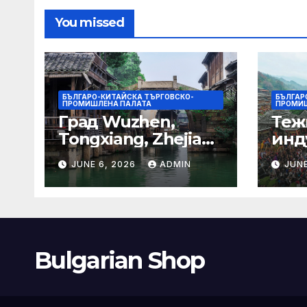
гра
You missed
БЪЛГАРО-КИТАЙСКА ТЪРГОВСКО-
БЪЛГАР
ПРОМИШЛЕНА ПАЛАТА
ПРОМИШ
Град Wuzhen,
Теж
Tongxiang, Zhejiang
инд
– Chinadaily.com.cn
ста
JUNE 6, 2026
ADMIN
JUNE
кос
слъ
Bulgarian Shop