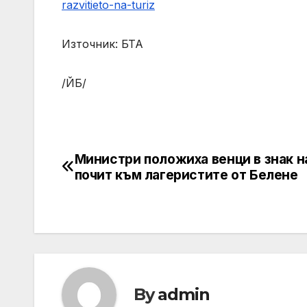
razvitieto-na-turiz
Източник: БТА
/ЙБ/
Министри положиха венци в знак н
Post
почит към лагеристите от Белене
navigation
By
admin