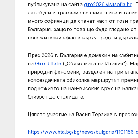
публикувана на сайта
giro2026.visitsofia.bg
. 
автобуси и трамваи със символите и талисма
много софиянци да станат част от този пр
България, защото това ще бъде гледано о
положителни ефекти върху града и държава
През 2026 г. България е домакин на събити
на
Giro d’Italia
(„Обиколката на Италия“). М
природни феномени, разделен на три етапа 
колоездачната обиколка маршрутът преми
подножието на най-високия връх на Балка
близост до столицата.
Цялото участие на Васил Терзиев в преско
https://www.bta.bg/bg/news/bulgaria/1101156-d