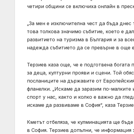
четири общини се включиха онлайн в пре
„За мен е изключителна чест да бъда днес 
това толкова значимо събитие, което е да
развитието на туризма в България и за все
надежда събитието да се превърне в още е
Терзиев каза още, че е подготвена богата
за деца, културни прояви и сцени. Той обяс
посланиците на държавите от Европейския
фланелки. „Искаме да заразим по-малките 
спорт у нас, както и колко е важно да гл
искаме да развиваме в София“, каза Терзие
Кметът отбеляза, че кулминацията ще бъде 
в София. Терзиев допълни, че информация за