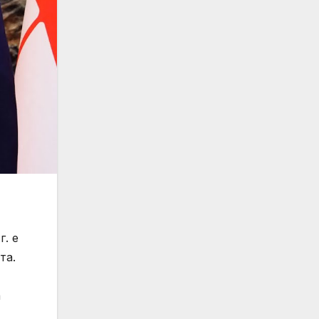
г. е
та.
а