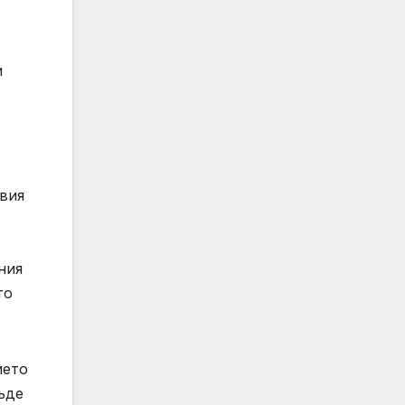
и
твия
ния
то
ието
бъде