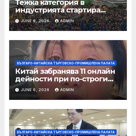
Тежка категория в
индустрията стартира
алианс за космическа
JUNE 6, 2026
ADMIN
слънчева енергия
БЪЛГАРО-КИТАЙСКА ТЪРГОВСКО-ПРОМИШЛЕНА ПАЛАТА
Китай забранява 11 онлайн
дейности при по-строги
правила за ограничаване на
JUNE 6, 2026
ADMIN
слуховете и
кибернасилниците
БЪЛГАРО-КИТАЙСКА ТЪРГОВСКО-ПРОМИШЛЕНА ПАЛАТА