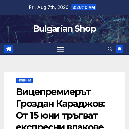
Skip
Fri. Aug 7th, 2026
3:26:10 AM
to
content
Bulgarian Shop
НОВИНИ
Вицепремиерът
Гроздан Караджов:
От 15 юни тръгват
експресни влакове