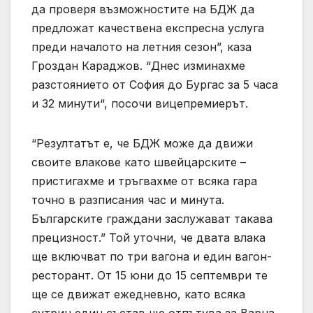
да проверя възможностите на БДЖ да
предложат качествена експресна услуга
преди началото на летния сезон”, каза
Гроздан Караджов. “Днес изминахме
разстоянието от София до Бургас за 5 часа
и 32 минути“, посочи вицепремиерът.
“Резултатът е, че БДЖ може да движи
своите влакове като швейцарските –
пристигахме и тръгвахме от всяка гара
точно в разписания час и минута.
Българските граждани заслужават такава
прецизност.” Той уточни, че двата влака
ще включват по три вагона и един вагон-
ресторант. От 15 юни до 15 септември те
ще се движат ежедневно, като всяка
сутрин един състав ще отпътува за Варна,