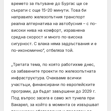
времето за пътуване до Бургас ще се
съкрати с още 15–20 минути. Това би
направило железопътния транспорт
реална алтернатива на автобусния – с по-
високи нива на комфорт, изравнена
средна скорост и много по-висока
сигурност. С влака няма задръствания и е
по-икономично”, отбеляза той.
„Третата тема, по която работихме днес,
са забавените проекти по железопътната
инфраструктура. Очакваме всички
участъци, финансирани по европейските
програми, да бъдат завършени до 2029 г.
Под въпрос засега е само жп тунела при
Вакарел, за който в момента се извършват