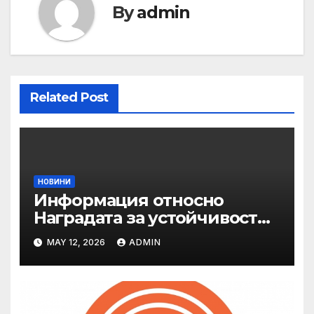
By
admin
Related Post
НОВИНИ
Информация относно
Наградата за устойчивост
на ОАЕ „Зайед“
MAY 12, 2026
ADMIN