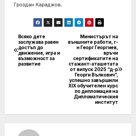
Гроздан Караджов.
Всяко дете
Министърът на
Post
заслужава равен
външните работи, г-
достъп до
н Георг Георгиев,
navigation
движение, игра и
връчи
възможност за
сертификатите на
развитие
стажант-аташетата
от випуск 2025 “д-р
Георги Вълкович”,
успешно завършили
XIX обучителен курс
по дипломация на
Дипломатическия
институт