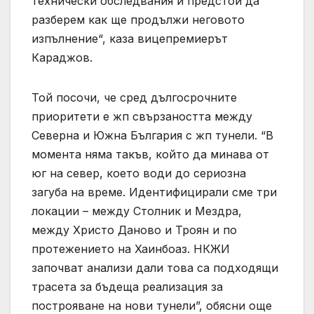
технически обследвания и предстои да
разберем как ще продължи неговото
изпълнение“, каза вицепремиерът
Караджов.
Той посочи, че сред дългосрочните
приоритети е жп свързаността между
Северна и Южна България с жп тунели. “В
момента няма такъв, който да минава от
юг на север, което води до сериозна
загуба на време. Идентифицирали сме три
локации – между Столник и Мездра,
между Христо Даново и Троян и по
протежението на Хаинбоаз. НКЖИ
започват анализи дали това са подходящи
трасета за бъдеща реализация за
построяване на нови тунели”, обясни още