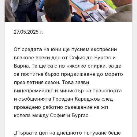
27.05.2025 г.
От средата на юни ще пуснем експресни
влакове всеки ден от София до Бургас и
Варна. Те ще са с по няколко спирки, за да
се постигне бързо придвижване до морето
през летния сезон. Това заяви
вицепремиерът и министър на транспорта
и съобщенията Гроздан Караджов след
проведено работно съвещание на жп
колела между София и Бургас.
„Първата цел на днешното пътуване беше