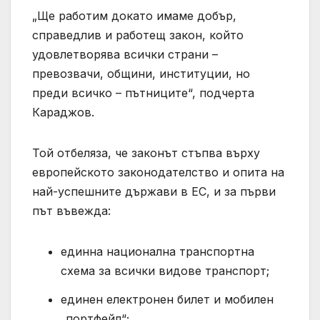
„Ще работим докато имаме добър,
справедлив и работещ закон, който
удовлетворява всички страни –
превозвачи, общини, институции, но
преди всичко – пътниците“, подчерта
Караджов.
Той отбеляза, че законът стъпва върху
европейското законодателство и опита на
най-успешните държави в ЕС, и за първи
път въвежда:
единна национална транспортна
схема за всички видове транспорт;
единен електронен билет и мобилен
„портфейл“;