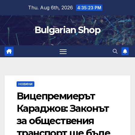
Skip
Thu. Aug 6th, 2026
4:35:24 PM
to
content
Bulgarian Shop
НОВИНИ
Вицепремиерът
Караджов: Законът
за обществения
транспорт ще бъде