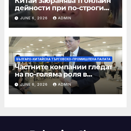
Китай забранява 11 онлайн
дейности при по-строги
правила за ограничаване на
JUNE 6, 2026
ADMIN
слуховете и
кибернасилниците
БЪЛГАРО-КИТАЙСКА ТЪРГОВСКО-ПРОМИШЛЕНА ПАЛАТА
Частните компании гледат
на по-голяма роля в
стратегическата
JUNE 6, 2026
ADMIN
енергетика