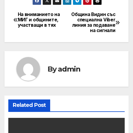
На вниманието на
Община Видин със
Post
МИГ и общините,
специална Viber
участващи в тях
линия за подаване
navigation
на сигнали
By
admin
Related Post