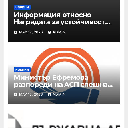
НОВИНИ
Информация относно
Наградата за устойчивост
на ОАЕ „Зайед“
MAY 12, 2026
ADMIN
НОВИНИ
Министър Ефремова
разпореди на АСП спешна
готовност за оказване на
MAY 12, 2026
ADMIN
подкрепа на пострадали от
валежи и градушки