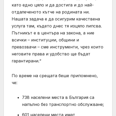
като едно цяло и да достига и до най-
отдалеченото кътче на родината ни.
Нашата задача е да осигурим качествена
услуга там, където днес тя изцяло липсва.
Пътникът е в центъра на закона, а ние
всички – институции, общини и
превозвачи – сме инструменти, чрез които
неговите права и удобство ще бъдат
гарантирани.“
По време на срещата беше припомнено,
че:
738 населени места в България са
напълно без транспортно обслужване;
601 населени места имат