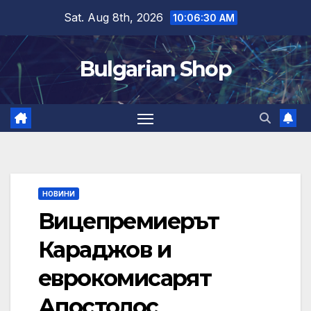
Skip
Sat. Aug 8th, 2026
10:06:31 AM
to
content
Bulgarian Shop
НОВИНИ
Вицепремиерът
Караджов и
еврокомисарят
Апостолос