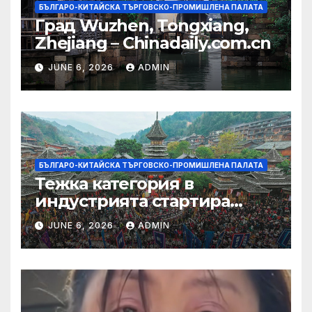
БЪЛГАРО-КИТАЙСКА ТЪРГОВСКО-ПРОМИШЛЕНА ПАЛАТА
Град Wuzhen, Tongxiang,
Zhejiang – Chinadaily.com.cn
JUNE 6, 2026
ADMIN
БЪЛГАРО-КИТАЙСКА ТЪРГОВСКО-ПРОМИШЛЕНА ПАЛАТА
Тежка категория в
индустрията стартира
алианс за космическа
JUNE 6, 2026
ADMIN
слънчева енергия