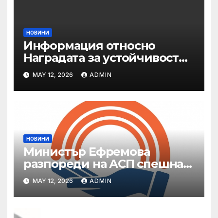
НОВИНИ
Информация относно
Наградата за устойчивост
на ОАЕ „Зайед“
MAY 12, 2026
ADMIN
НОВИНИ
Министър Ефремова
разпореди на АСП спешна
готовност за оказване на
MAY 12, 2026
ADMIN
подкрепа на пострадали от
валежи и градушки