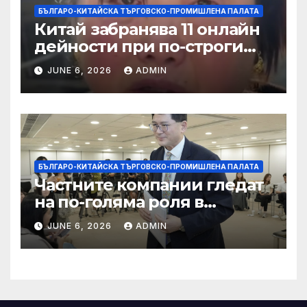
БЪЛГАРО-КИТАЙСКА ТЪРГОВСКО-ПРОМИШЛЕНА ПАЛАТА
Китай забранява 11 онлайн
дейности при по-строги
правила за ограничаване на
JUNE 6, 2026
ADMIN
слуховете и
кибернасилниците
БЪЛГАРО-КИТАЙСКА ТЪРГОВСКО-ПРОМИШЛЕНА ПАЛАТА
Частните компании гледат
на по-голяма роля в
стратегическата
JUNE 6, 2026
ADMIN
енергетика