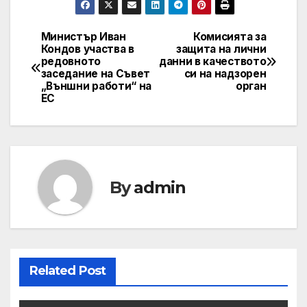
Министър Иван
Комисията за
Post
Кондов участва в
защита на лични
редовното
данни в качеството
navigation
заседание на Съвет
си на надзорен
„Външни работи“ на
орган
ЕС
By
admin
Related Post