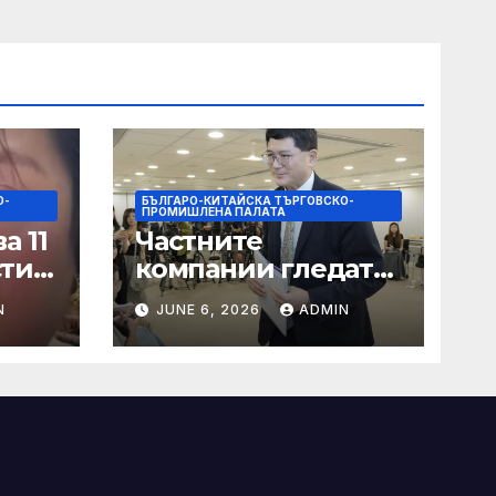
О-
БЪЛГАРО-КИТАЙСКА ТЪРГОВСКО-
ПРОМИШЛЕНА ПАЛАТА
а 11
Частните
сти
компании гледат
на по-голяма роля
N
JUNE 6, 2026
ADMIN
в стратегическата
на
енергетика
цит