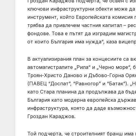
Гроздан Караджов подчерта, че освен с из
ключови инфраструктурни обекти може да с
инструмент, който Европейската комисия п
трябва да привлечем частния капитал – ре
фондове. Това е пътят да изградим магист
от които България има нужда“, каза вицеп
В актуализирания план за концесиите са в
автомагистралите „Рила“ и „Черно море“, 
Троян-Христо Даново и Дъбово-Горна Орях
(ПАВЕЦ “Доспат”, “Равногор” и “Батак”). 
като Стара планина да продължава да бъд
България като модерна европейска държав
инфраструктура, която да даде възможнос
Гроздан Караджов.
Той подчерта, че строителният бранш има 