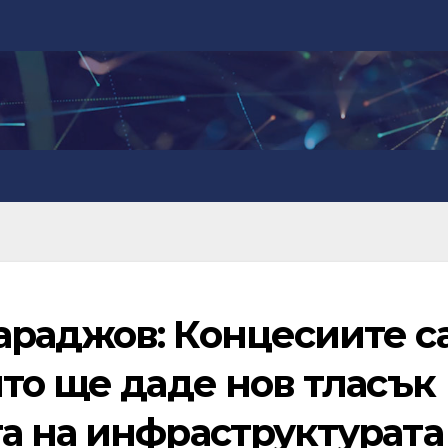
раджов: Концесиите с
то ще даде нов тласък
а на инфраструктурата