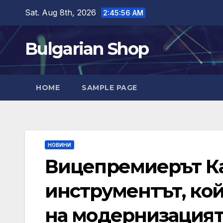
Skip
Sat. Aug 8th, 2026
2:45:57 AM
to
content
Bulgarian Shop
HOME
SAMPLE PAGE
НОВИНИ
Вицепремиерът Ка
инструментът, кой
на модернизацият