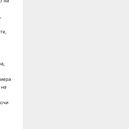
о на
,
и
те,
а,
риера
 на
сочи