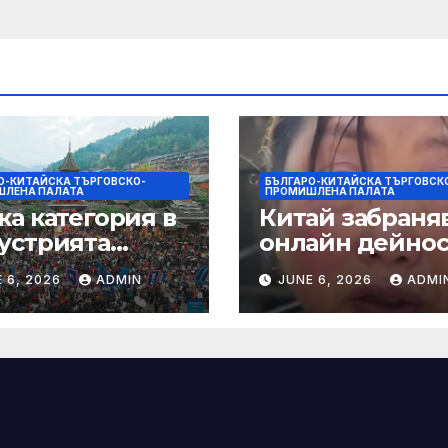
ежи и
душки
О-КИТАЙСКА ТЪРГОВСКО-
БЪЛГАРО-КИТАЙСКА ТЪРГОВСК
ЛЕНА ПАЛАТА
ПРОМИШЛЕНА ПАЛАТА
ка категория в
Китай забраняв
устрията
онлайн дейно
ртира алианс за
при по-строги
 6, 2026
ADMIN
JUNE 6, 2026
ADMI
мическа
правила за
нчева енергия
ограничаване 
слуховете и
кибернасилни
е