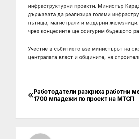
инфраструктурни проекти. Министър Карад
държавата да реализира големи инфраструк
пътища, магистрали и модерни железници. 
чрез концесиите ще осигурим бъдещото раз
Участие в събитието взе министърът на ок
централата власт и общините, на строител
Работодатели разкриха работни ме
Post
1700 младежи по проект на МТСП
navigation