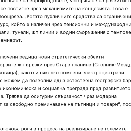
ползване на еврофондовете, ускоряване на развитиет
е постигне чрез механизмите на концесията. Това е
оощрява. „Когато публичните средства са ограничени
сурс, който е наличен чрез пенсионни и международн
рали, тунели, жп линии и водни съоръжения с темпове
ремиерът.
ключени редица нови стратегически обекти –
бързите жп връзки през Стара планина (Столник-Мездр
овица), както и няколко помпени електроцентрали
„Не можем да позволим една естествена географска ба
е икономическа и социална преграда пред развитието
а. Трябва да осигурим свързаност чрез модерна
т за свободно преминаване на пътници и товари“, по
ключова роля в процеса на реализиране на големите