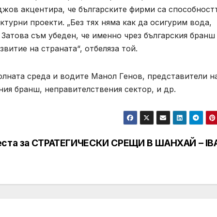
жов акцентира, че българските фирми са способност
турни проекти. „Без тях няма как да осигурим вода,
Затова съм убеден, че именно чрез българския бранш
витие на страната“, отбеляза той.
олната среда и водите Манол Генов, представители н
ния бранш, неправителствения сектор, и др.
ста за
СТРАТЕГИЧЕСКИ СРЕЩИ В ШАНХАЙ – IB