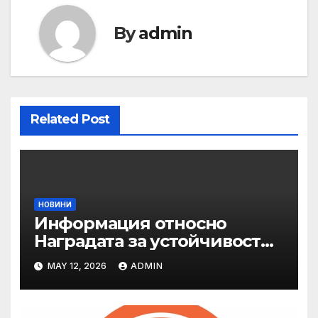
By
admin
Related Post
НОВИНИ
Информация относно
Наградата за устойчивост
на ОАЕ „Зайед“
MAY 12, 2026
ADMIN