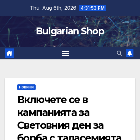
Skip
Thu. Aug 6th, 2026
4:31:54 PM
to
content
Bulgarian Shop
НОВИНИ
Включете се в
кампанията за
Световния ден за
борба с таласемията