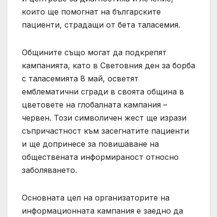
които ще помогнат на българските
пациенти, страдащи от бета таласемия.
Общините също могат да подкрепят
кампанията, като в Световния ден за борба
с таласемията 8 май, осветят
емблематични сгради в своята община в
цветовете на глобалната кампания –
червен. Този символичен жест ще изрази
съпричастност към засегнатите пациенти
и ще допринесе за повишаване на
обществената информираност относно
заболяването.
Основната цел на организаторите на
информационната кампания е заедно да