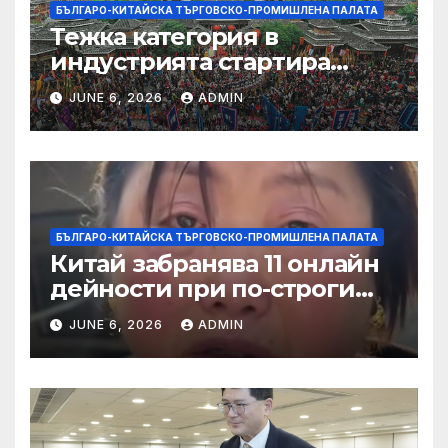
БЪЛГАРО-КИТАЙСКА ТЪРГОВСКО-ПРОМИШЛЕНА ПАЛАТА
Тежка категория в
индустрията стартира
алианс за космическа
JUNE 6, 2026
ADMIN
слънчева енергия
БЪЛГАРО-КИТАЙСКА ТЪРГОВСКО-ПРОМИШЛЕНА ПАЛАТА
Китай забранява 11 онлайн
дейности при по-строги
правила за ограничаване на
JUNE 6, 2026
ADMIN
слуховете и
кибернасилниците