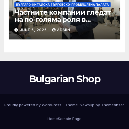
БЪЛГАРО-КИТАЙСКА ТЪРГОВСКО-ПРОМИШЛЕНА ПАЛАТА
Частните компании гледат
на по-голяма роля в
стратегическата
JUNE 6, 2026
ADMIN
енергетика
Bulgarian Shop
Proudly powered by WordPress
|
Theme:
Newsup
by
Themeansar
.
Home
Sample Page