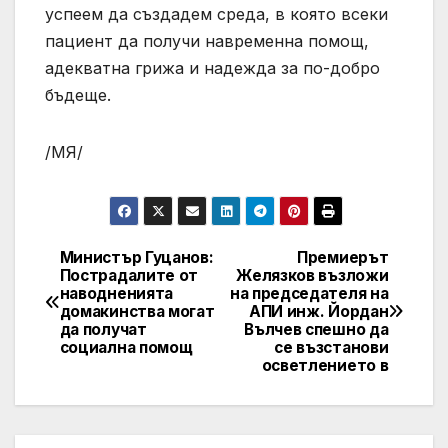
успеем да създадем среда, в която всеки
пациент да получи навременна помощ,
адекватна грижа и надежда за по-добро
бъдеще.
/МЯ/
Министър Гуцанов:
Премиерът
Post
Пострадалите от
Желязков възложи
наводненията
на председателя на
navigation
домакинства могат
АПИ инж. Йордан
да получат
Вълчев спешно да
социална помощ
се възстанови
осветлението в