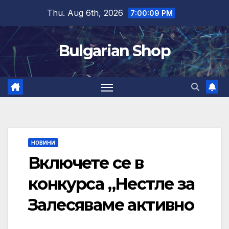
Skip
Thu. Aug 6th, 2026
7:00:10 PM
to
content
Bulgarian Shop
НОВИНИ
Включете се в
конкурса „Нестле за
Залесяваме активно