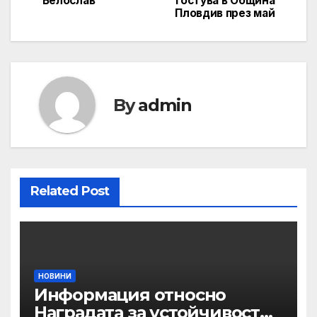
Белослав
гостува в Община
navigation
Пловдив през май
By
admin
Related Post
НОВИНИ
Информация относно
Наградата за устойчивост