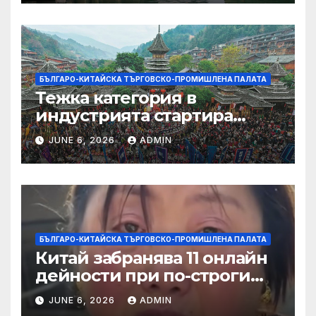
БЪЛГАРО-КИТАЙСКА ТЪРГОВСКО-ПРОМИШЛЕНА ПАЛАТА
Тежка категория в
индустрията стартира
алианс за космическа
JUNE 6, 2026
ADMIN
слънчева енергия
БЪЛГАРО-КИТАЙСКА ТЪРГОВСКО-ПРОМИШЛЕНА ПАЛАТА
Китай забранява 11 онлайн
дейности при по-строги
правила за ограничаване на
JUNE 6, 2026
ADMIN
слуховете и