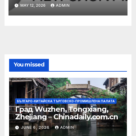
сътрудничество с турската
MAY 12, 2026
ADMIN
община
You missed
БЪЛГАРО-КИТАЙСКА ТЪРГОВСКО-ПРОМИШЛЕНА ПАЛАТА
Град Wuzhen, Tongxiang,
Zhejiang – Chinadaily.com.cn
JUNE 6, 2026
ADMIN