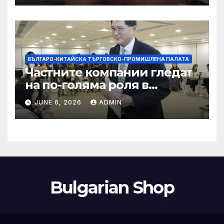
кибернасилниците
БЪЛГАРО-КИТАЙСКА ТЪРГОВСКО-ПРОМИШЛЕНА ПАЛАТА
Частните компании гледат
на по-голяма роля в
стратегическата
JUNE 6, 2026
ADMIN
енергетика
Bulgarian Shop