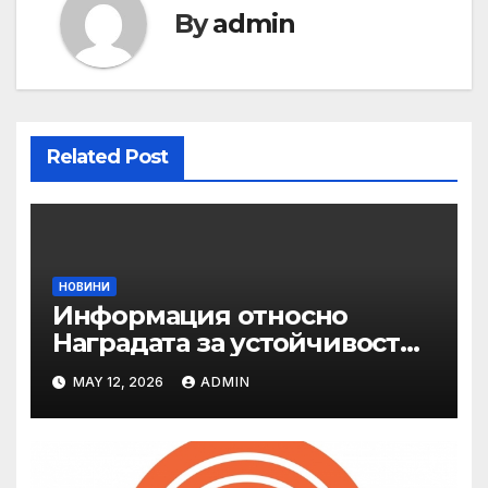
By
admin
Related Post
НОВИНИ
Информация относно
Наградата за устойчивост
на ОАЕ „Зайед“
MAY 12, 2026
ADMIN