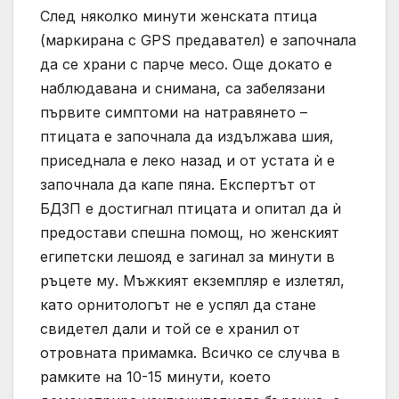
След няколко минути женската птица
(маркирана с GPS предавател) е започнала
да се храни с парче месо. Още докато е
наблюдавана и снимана, са забелязани
първите симптоми на натравянето –
птицата е започнала да издължава шия,
приседнала е леко назад и от устата ѝ е
започнала да капе пяна. Експертът от
БДЗП е достигнал птицата и опитал да ѝ
предостави спешна помощ, но женският
египетски лешояд е загинал за минути в
ръцете му. Мъжкият екземпляр е излетял,
като орнитологът не е успял да стане
свидетел дали и той се е хранил от
отровната примамка. Всичко се случва в
рамките на 10-15 минути, което