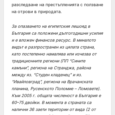
разследване на престъпленията с ползване
на отрови в природата.
За опазването на египетския лешояд в
България са положени дългогодишни усилия
и е вложен финансов ресурс.
В миналото
видът е разпространен из цялата страна,
като постепенно намалява или изчезва от
традиционните региони (ПП “Сините
камъни”, региона на Странджа, района
между яз. “Студен кладенец” и яз.
“Ивайловград”, региона на Врачанската
планина, Русенското Поломие – Ломовете).
Към 2005 г. общата численост в България е
60–75 двойки. В момента в страната са
налични 36 заети територии от вида (2 от