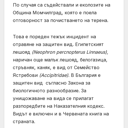
По случая са съдействали и еколозите на
Община Момчилград, която е поела
отговорност за почистването на терена.
Това е пореден тежък инцидент на
отравяне на защитен вид. Египетският
лешояд
(Neophron percnopterus Linnaeus),
наричан още малък лешояд, белогазица,
стръвняк, каняк, е вид от Семейство
Ястребови
(Accipitridae)
. В България е
защитен вид съгласно Закона за
биологичното разнообразие. За
унищожаване на вида се прилагат
разпоредбите на Наказателния кодекс.
Видът е включен и в Червената книга на
страната.