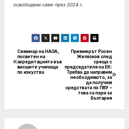
освободени само през 2024 г.
Семинар на НАОА,
Премиерът Росен
Post
посветен на
Желязков след
акредитацията във
среща с
navigation
висшите училища
председателя на ЕК:
по изкуства
Трябва да направим
необходимото, за
да получим
средствата по ПВУ –
това са пари за
България