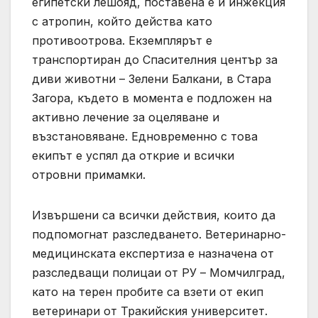
египетски лешояд, поставена е и инжекция
с атропин, който действа като
противоотрова. Екземплярът е
транспортиран до Спасителния център за
диви животни – Зелени Балкани, в Стара
Загора, където в момента е подложен на
активно лечение за оцеляване и
възстановяване. Едновременно с това
екипът е успял да открие и всички
отровни примамки.
Извършени са всички действия, които да
подпомогнат разследването. Ветеринарно-
медицинската експертиза е назначена от
разследващи полицаи от РУ – Момчилград,
като на терен пробите са взети от екип
ветеринари от Тракийския университет.