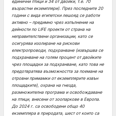
единични птици и 34 от двойки, т.е. 70
възрастни екземпляри). През последните 20
години с вида египетски лешояд се работи
активно – предимно чрез изпълнение на
дейности по LIFE проекти от страна на
неправителствени организации, като се
осигурява изолиране на рискови
електропроводи, подхранване (извършва се
подхранване на голям процент от двойките
чрез площадки за подхранване, като това не
предотвратява възможността за поемане на
отровни примамки от екземплярите извън
площадките), охрана на гнезда,
размножителна програма и освобождаване
на птици, внесени от зоопаркове в Европа.
До 2024 г. са освободени общо 40
екземпляра в природата, шест от които са