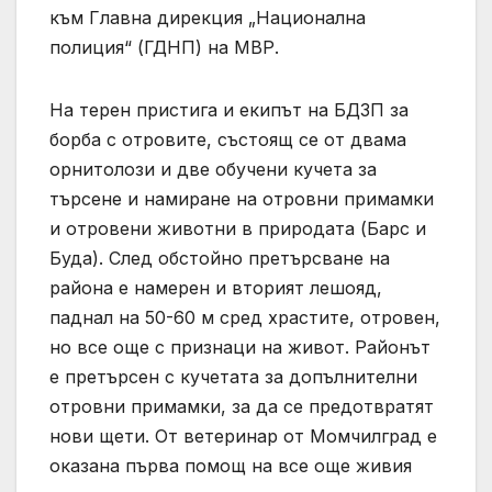
към Главна дирекция „Национална
полиция“ (ГДНП) на МВР.
На терен пристига и екипът на БДЗП за
борба с отровите, състоящ се от двама
орнитолози и две обучени кучета за
търсене и намиране на отровни примамки
и отровени животни в природата (Барс и
Буда). След обстойно претърсване на
района е намерен и вторият лешояд,
паднал на 50-60 м сред храстите, отровен,
но все още с признаци на живот. Районът
е претърсен с кучетата за допълнителни
отровни примамки, за да се предотвратят
нови щети. От ветеринар от Момчилград е
оказана първа помощ на все още живия