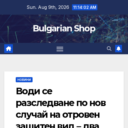
Skip
Sun. Aug 9th, 2026
11:14:03 AM
to
content
Bulgarian Shop
НОВИНИ
Води се
разследване по нов
случай на отровен
защитен вид – два