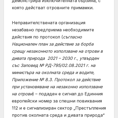
демонстрира изключителната бързина, с
която действат отровните примамки.
Неправителствената организация
незабавно предприема необходимите
действия по протокол (
съгласно
Национален план за действие за борба
срещу незаконното използване на отрови в
дивата природа 2021 – 2030 г., утвърден
със Заповед № РД-795/02.08.2021 г. на
министъра на околната среда и водите,
Приложение № 8.3. Протокол за действие
при установяване на незаконно използване
на отрови
) – подаден е сигнал до Единния
европейски номер за спешни повиквания
112 и е сигнализиран сектор „Престъпления
против околната среда и дивата природа“