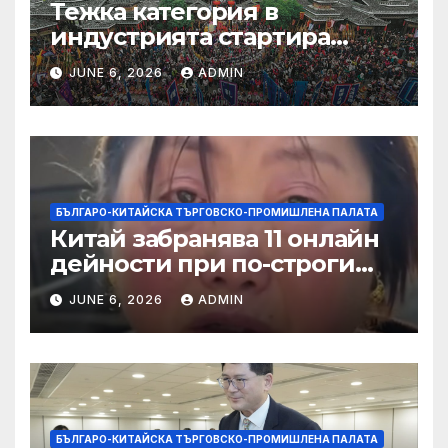
Тежка категория в
индустрията стартира
алианс за космическа
JUNE 6, 2026
ADMIN
слънчева енергия
БЪЛГАРО-КИТАЙСКА ТЪРГОВСКО-ПРОМИШЛЕНА ПАЛАТА
Китай забранява 11 онлайн
дейности при по-строги
правила за ограничаване на
JUNE 6, 2026
ADMIN
слуховете и
кибернасилниците
БЪЛГАРО-КИТАЙСКА ТЪРГОВСКО-ПРОМИШЛЕНА ПАЛАТА