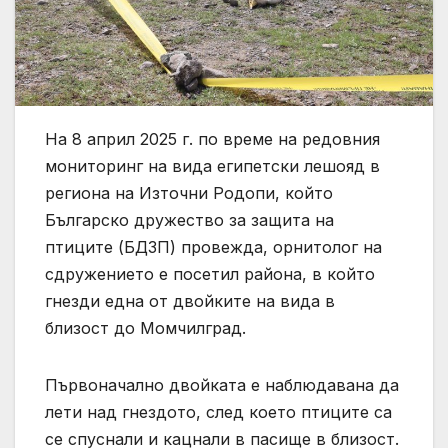
На 8 април 2025 г. по време на редовния
мониторинг на вида египетски лешояд в
региона на Източни Родопи, който
Българско дружество за защита на
птиците (БДЗП) провежда, орнитолог на
сдружението е посетил района, в който
гнезди една от двойките на вида в
близост до Момчилград.
Първоначално двойката е наблюдавана да
лети над гнездото, след което птиците са
се спуснали и кацнали в пасище в близост.