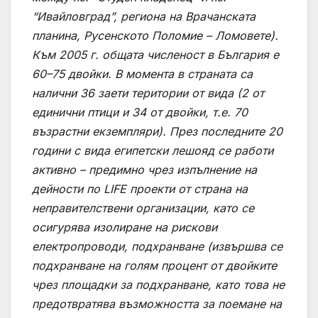
“Ивайловград”, региона на Врачанската
планина, Русенското Поломие – Ломовете).
Към 2005 г. общата численост в България е
60–75 двойки. В момента в страната са
налични 36 заети територии от вида (2 от
единични птици и 34 от двойки, т.е. 70
възрастни екземпляри). През последните 20
години с вида египетски лешояд се работи
активно – предимно чрез изпълнение на
дейности по LIFE проекти от страна на
неправителствени организации, като се
осигурява изолиране на рискови
електропроводи, подхранване (извършва се
подхранване на голям процент от двойките
чрез площадки за подхранване, като това не
предотвратява възможността за поемане на