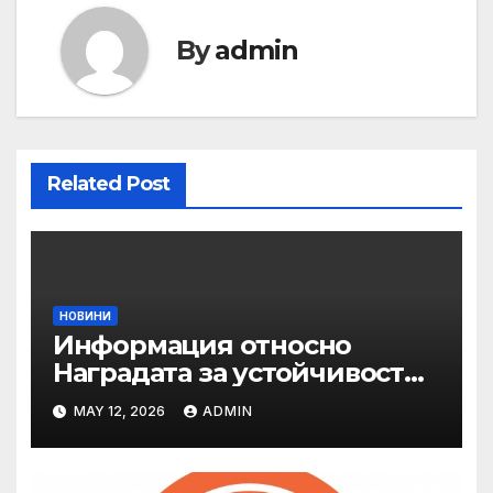
By
admin
Related Post
НОВИНИ
Информация относно
Наградата за устойчивост
на ОАЕ „Зайед“
MAY 12, 2026
ADMIN