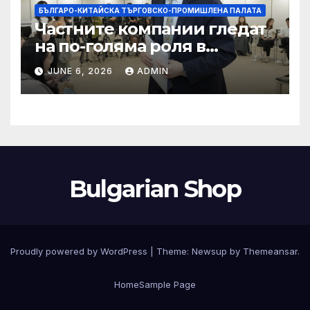
БЪЛГАРО-КИТАЙСКА ТЪРГОВСКО-ПРОМИШЛЕНА ПАЛАТА
Частните компании гледат
на по-голяма роля в
стратегическата
JUNE 6, 2026
ADMIN
енергетика
Bulgarian Shop
Proudly powered by WordPress
|
Theme:
Newsup
by
Themeansar
.
Home
Sample Page