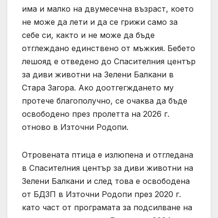
има и малко на двумесечна възраст, което
не може да лети и да се грижи само за
себе си, както и не може да бъде
отглеждано единствено от мъжкия. Бебето
лешояд е отведено до Спасителния център
за диви животни на Зелени Балкани в
Стара Загора. Ако доотгегждането му
протече благополучно, се очаква да бъде
освободено през пролетта на 2026 г.
отново в Източни Родопи.
Отровената птица е излюпена и отгледана
в Спасителния център за диви животни на
Зелени Балкани и след това е освободена
от БДЗП в Източни Родопи през 2020 г.
като част от програмата за подсилване на