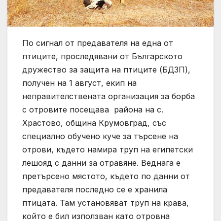
По сигнал от предавателя на една от
птиците, проследявани от Българското
дружество за защита на птиците (БДЗП),
получен на 1 август, екип на
неправителствената организация за борба
с отровите посещава района на с.
Храстово, община Крумовград, със
специално обучено куче за търсене на
отрови, където намира труп на египетски
лешояд с данни за отравяне. Веднага е
претърсено мястото, където по данни от
предавателя последно се е хранила
птицата. Там установяват труп на крава,
който е бил използван като отровна