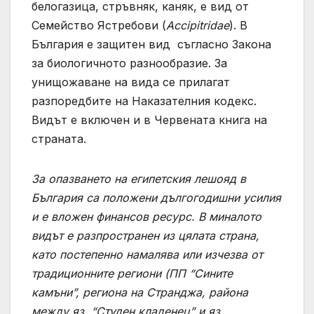
белогазица, стръвняк, каняк, е вид от
Семейство Ястребови (
Accipitridae
). В
България е защитен вид съгласно Закона
за биологичното разнообразие. За
унищожаване на вида се прилагат
разпоредбите на Наказателния кодекс.
Видът е включен и в Червената книга на
страната.
За опазването на египетския лешояд в
България са положени дългогодишни усилия
и е вложен финансов ресурс. В миналото
видът е разпространен из цялата страна,
като постепенно намалява или изчезва от
традиционните региони (ПП “Сините
камъни”, региона на Странджа, района
между яз. “Студен кладенец” и яз.