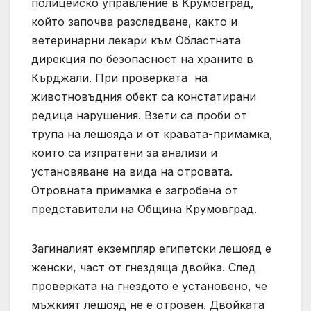
полицейско управление в Крумовград,
който започва разследване, както и
ветеринарни лекари към Областната
дирекция по безопасност на храните в
Кърджали. При проверката на
животновъдния обект са констатирани
редица нарушения. Взети са проби от
трупа на лешояда и от кравата-примамка,
които са изпратени за анализи и
установяване на вида на отровата.
Отровната примамка е загробена от
представители на Община Крумовград.
Загиналият екземпляр египетски лешояд е
женски, част от гнездяща двойка. След
проверката на гнездото е установено, че
мъжкият лешояд не е отровен. Двойката