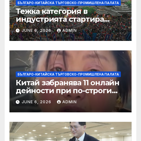
БЪЛГАРО-КИТАЙСКА ТЪРГОВСКО-ПРОМИШЛЕНА ПАЛАТА
Тежка категория в
индустрията стартира
алианс за космическа
JUNE 6, 2026
ADMIN
слънчева енергия
БЪЛГАРО-КИТАЙСКА ТЪРГОВСКО-ПРОМИШЛЕНА ПАЛАТА
Китай забранява 11 онлайн
дейности при по-строги
правила за ограничаване на
JUNE 6, 2026
ADMIN
слуховете и
кибернасилниците