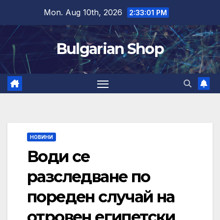
Skip
Mon. Aug 10th, 2026
2:33:02 PM
to
content
Bulgarian Shop
НОВИНИ
Води се
разследване по
пореден случай на
отровен египетски