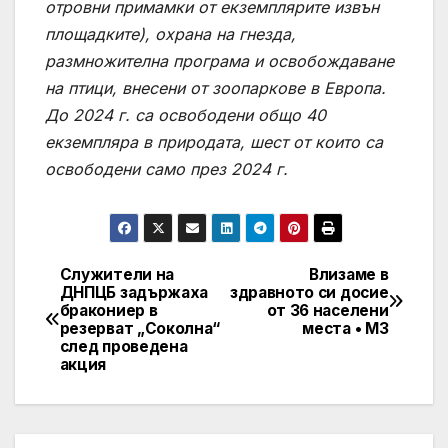
отровни примамки от екземплярите извън
площадките), охрана на гнезда,
размножителна програма и освобождаване
на птици, внесени от зоопаркове в Европа.
До 2024 г. са освободени общо 40
екземпляра в природата, шест от които са
освободени само през 2024 г.
Служители на
Влизаме в
Post
ДНПЦБ задържаха
здравното си досие
бракониер в
от 36 населени
navigation
резерват „Соколна“
места • МЗ
след проведена
акция