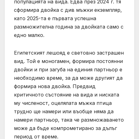
популацията на вида. Едва през 2024 г. тя
сформира двойка с див мъжки екземпляр,
като 2025-та е първата успешна
размножителна година за двойката само с
едно малко.
Египетският лешояд е световно застрашен
вид. Той е моногамен, формира постоянни
двойки и при загуба на единия партньор е
необходимо време, за да може другият да
формира нова двойка. Предвид
критичното състояние на вида и ниската
му численост, оцелялата мъжка птица
трудно ще намери или въобще няма да
намери партньор, така че размножаването
може да бъде компрометирано за дълъг
период от време.