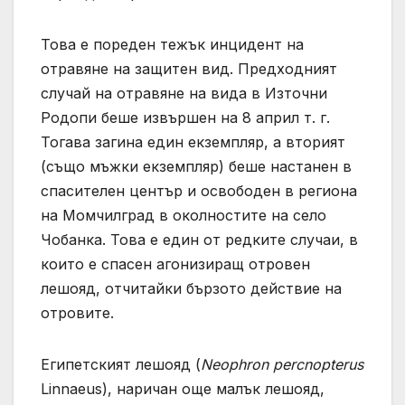
Това е пореден тежък инцидент на
отравяне на защитен вид. Предходният
случай на отравяне на вида в Източни
Родопи беше извършен на 8 април т. г.
Тогава загина един екземпляр, а вторият
(също мъжки екземпляр) беше настанен в
спасителен център и освободен в региона
на Момчилград в околностите на село
Чобанка. Това е един от редките случаи, в
които е спасен агонизиращ отровен
лешояд, отчитайки бързото действие на
отровите.
Египетският лешояд (
Neophron percnopterus
Linnaeus), наричан още малък лешояд,