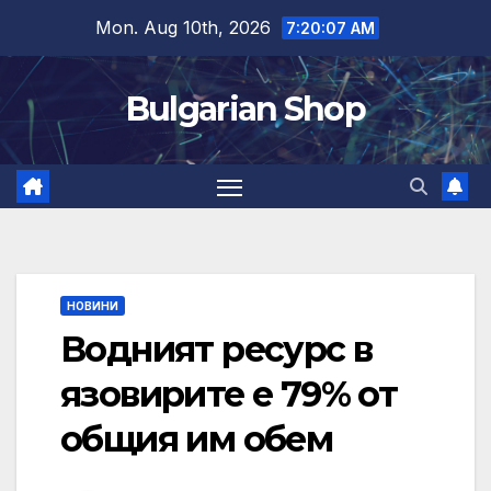
Skip
Mon. Aug 10th, 2026
7:20:08 AM
to
content
Bulgarian Shop
НОВИНИ
Водният ресурс в
язовирите е 79% от
общия им обем