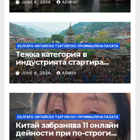
JUNE 6, 2026
ADMIN
БЪЛГАРО-КИТАЙСКА ТЪРГОВСКО-ПРОМИШЛЕНА ПАЛАТА
Тежка категория в
индустрията стартира
алианс за космическа
JUNE 6, 2026
ADMIN
слънчева енергия
БЪЛГАРО-КИТАЙСКА ТЪРГОВСКО-ПРОМИШЛЕНА ПАЛАТА
Китай забранява 11 онлайн
дейности при по-строги