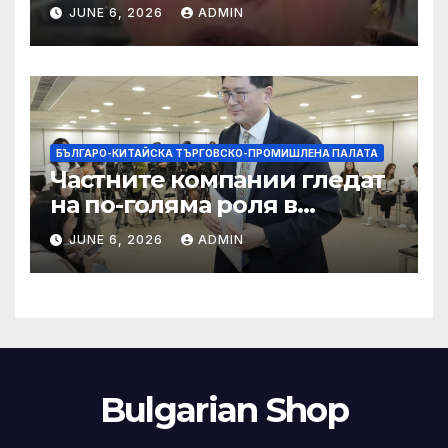
правила за ограничаване на
JUNE 6, 2026
ADMIN
слуховете и
кибернасилниците
БЪЛГАРО-КИТАЙСКА ТЪРГОВСКО-ПРОМИШЛЕНА ПАЛАТА
Частните компании гледат
на по-голяма роля в
стратегическата
JUNE 6, 2026
ADMIN
енергетика
Bulgarian Shop