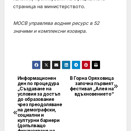
страница на министерството.
МОСВ управлява водния ресурс в 52
значими и комплексни язовира.
Информационен
В Горна Оряховица
Post
ден по процедура
започна първият
„Създаване на
фестивал „Алея на
navigation
условия за достъп
вдъхновението“
до образование
чрез преодоляване
на демографски,
социални и
културни бариери
(допълващо
финансиране на