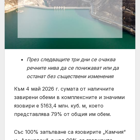
През следващите три дни се очаква
речните нива да се понижават или да
останат без съществени изменения
Към 4 май 2026 г. сумата от наличните
завирени обеми в комплексните и значими
язовири е 5163,4 млн. куб. м, което
представлява 79% от общия им обем.
Със 100% запълване са язовирите „Камчия“