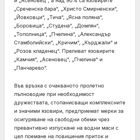
и „Асеновец“, а над 90% са язовирите
„Среченска бара“, „Христо Смирненски“,
„Йовковци“, „Тича“, „Ясна поляна“,
„Боровица“, „Студена“, „Домлян“,
„Тополница“, „Пчелина“, „Александър
Стамболийски“, „Кричим“, „Кърджали“ и
„Розов кладенец“. Преливат язовирите
„Камчия“, „Асеновец“, „Пчелина“ и
„Панчарево“.
Във връзка с очакваното пролетно
пълноводие при необходимост
дружествата, стопанисващи комплексните
и значими язовири, предприемат мерки за
осигуряване на свободни обеми чрез
превантивно изпускане на водни маси с
цел поемане на повишения приток и