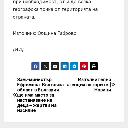
при необходимост, от и до всяка
географска точка от територията на
страната.
Източник: Община Габрово
/ИИ/
Зам.-министър
Изпълнителна
Post
Ефремова: Във всяка
агенция по горите |
област в България
Новини
navigation
ще има място за
настаняване на
деца – жертви на
насилие