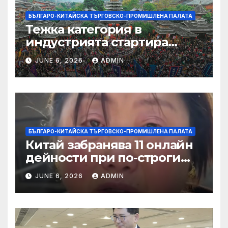
БЪЛГАРО-КИТАЙСКА ТЪРГОВСКО-ПРОМИШЛЕНА ПАЛАТА
Тежка категория в
индустрията стартира
алианс за космическа
JUNE 6, 2026
ADMIN
слънчева енергия
БЪЛГАРО-КИТАЙСКА ТЪРГОВСКО-ПРОМИШЛЕНА ПАЛАТА
Китай забранява 11 онлайн
дейности при по-строги
правила за ограничаване на
JUNE 6, 2026
ADMIN
слуховете и
кибернасилниците