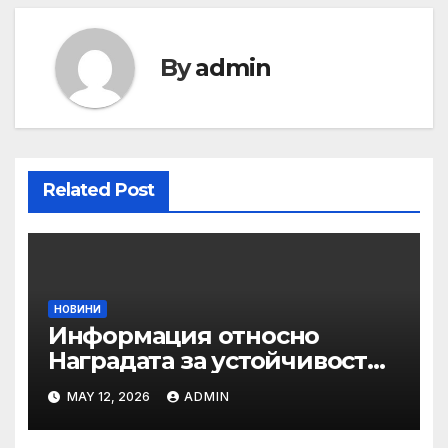
By
admin
Related Post
НОВИНИ
Информация относно
Наградата за устойчивост
на ОАЕ „Зайед“
MAY 12, 2026
ADMIN