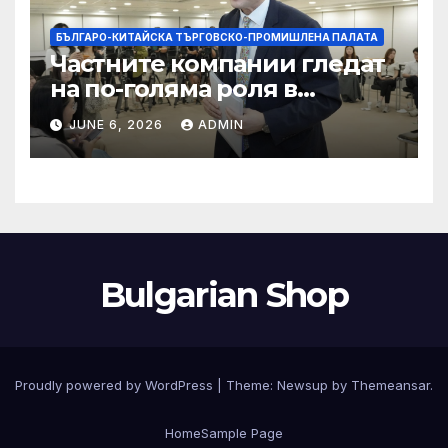
БЪЛГАРО-КИТАЙСКА ТЪРГОВСКО-ПРОМИШЛЕНА ПАЛАТА
Частните компании гледат
на по-голяма роля в
стратегическата
JUNE 6, 2026
ADMIN
енергетика
Bulgarian Shop
Proudly powered by WordPress
|
Theme:
Newsup
by
Themeansar
.
Home
Sample Page