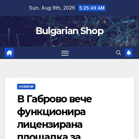
Skip
Sun. Aug 9th, 2026
5:25:50 AM
to
content
Bulgarian Shop
НОВИНИ
В Габрово вече
функционира
лицензирана
площадка за