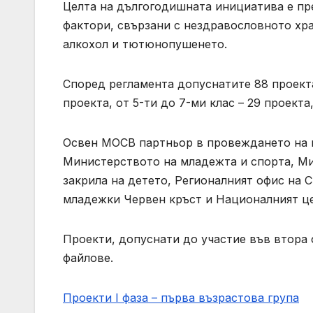
Целта на дългогодишната инициатива е пр
фактори, свързани с нездравословното хра
алкохол и тютюнопушенето.
Според регламента допуснатите 88 проекта 
проекта, от 5-ти до 7-ми клас – 29 проекта,
Освен МОСВ партньор в провеждането на к
Министерството на младежта и спорта, Ми
закрила на детето, Регионалният офис на 
младежки Червен кръст и Националният це
Проекти, допуснати до участие във втора 
файлове.
Проекти I фаза – първа възрастова група