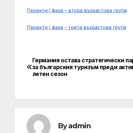
Проекти I фаза – втора възрастова група
Проекти I фаза – трета възрастова група
Германия остава стратегически п
Post
за българския туризъм преди акти
navigation
летен сезон
By
admin