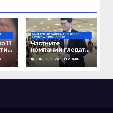
О-
БЪЛГАРО-КИТАЙСКА ТЪРГОВСКО-
ПРОМИШЛЕНА ПАЛАТА
а 11
Частните
сти
компании гледат
на по-голяма роля
N
JUNE 6, 2026
ADMIN
в стратегическата
на
енергетика
цит