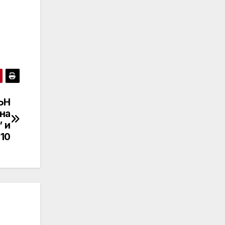
ЪН
 на
” и
10