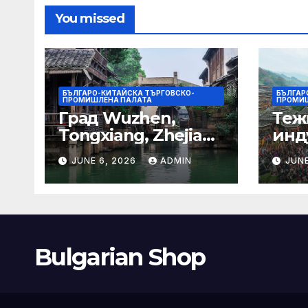
You missed
БЪЛГАРО-КИТАЙСКА ТЪРГОВСКО-
БЪЛГАР
ПРОМИШЛЕНА ПАЛАТА
ПРОМИШ
Град Wuzhen,
Теж
Tongxiang, Zhejiang
инд
– Chinadaily.com.cn
ста
JUNE 6, 2026
ADMIN
JUNE
кос
слъ
Bulgarian Shop