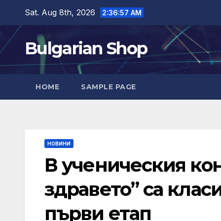
Skip
Sat. Aug 8th, 2026
2:36:58 AM
to
content
Bulgarian Shop
HOME
SAMPLE PAGE
НОВИНИ
В ученическия ко
здравето” са клас
първи етап