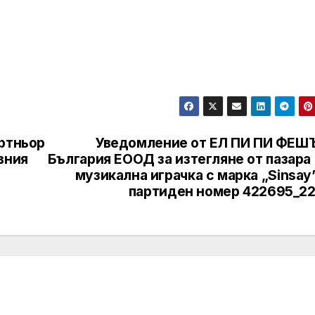
артньор
Уведомление от ЕЛ ПИ ПИ ФЕШ
вния
България ЕООД за изтегляне от пазара
музикална играчка с марка „Sinsay
партиден номер 422695_22