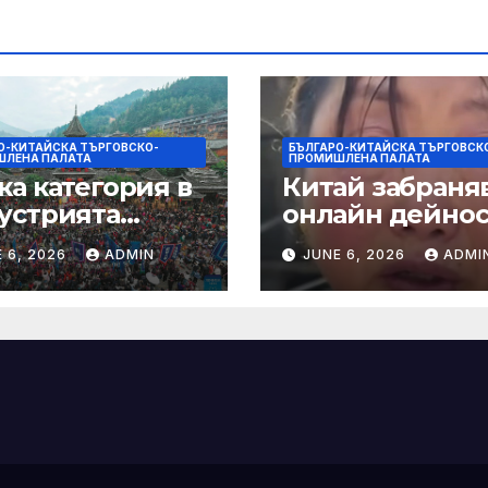
О-КИТАЙСКА ТЪРГОВСКО-
БЪЛГАРО-КИТАЙСКА ТЪРГОВСК
ЛЕНА ПАЛАТА
ПРОМИШЛЕНА ПАЛАТА
ка категория в
Китай забраняв
устрията
онлайн дейно
ртира алианс за
при по-строги
 6, 2026
ADMIN
JUNE 6, 2026
ADMI
мическа
правила за
нчева енергия
ограничаване 
слуховете и
кибернасилни
е