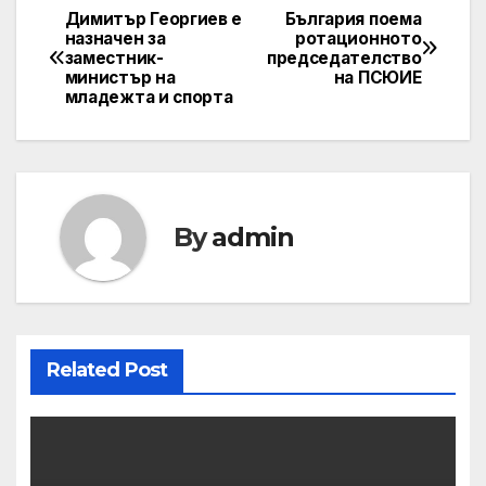
Димитър Георгиев е
България поема
Post
назначен за
ротационното
заместник-
председателство
navigation
министър на
на ПСЮИЕ
младежта и спорта
By
admin
Related Post