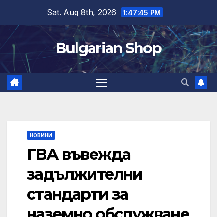
Skip
Sat. Aug 8th, 2026
1:47:46 PM
to
content
Bulgarian Shop
НОВИНИ
ГВА въвежда
задължителни
стандарти за
наземно обслужване