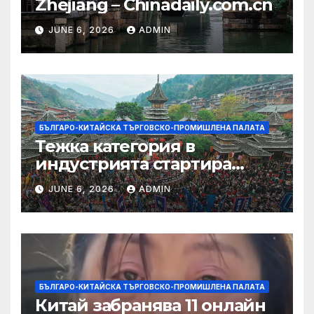
Zhejiang – Chinadaily.com.cn
JUNE 6, 2026
ADMIN
БЪЛГАРО-КИТАЙСКА ТЪРГОВСКО-ПРОМИШЛЕНА ПАЛАТА
Тежка категория в
индустрията стартира
алианс за космическа
JUNE 6, 2026
ADMIN
слънчева енергия
БЪЛГАРО-КИТАЙСКА ТЪРГОВСКО-ПРОМИШЛЕНА ПАЛАТА
Китай забранява 11 онлайн