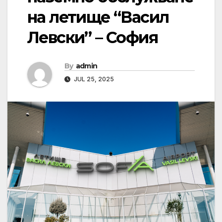
на летище “Васил
Левски” – София
By
admin
JUL 25, 2025