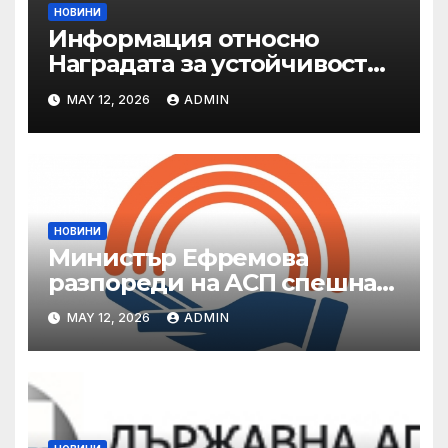
НОВИНИ
Информация относно
Наградата за устойчивост
на ОАЕ „Зайед“
MAY 12, 2026
ADMIN
НОВИНИ
Министър Ефремова
разпореди на АСП спешна
готовност за оказване на
MAY 12, 2026
ADMIN
подкрепа на пострадали от
валежи и градушки