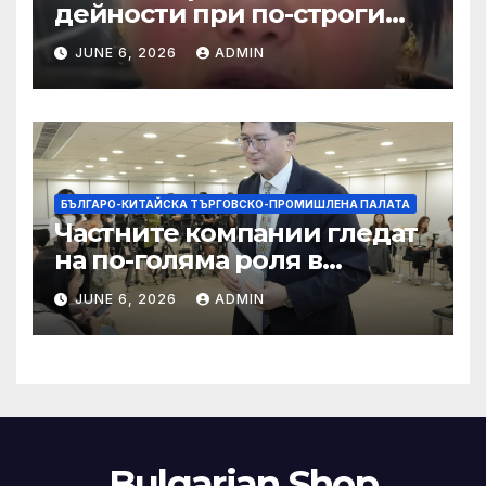
дейности при по-строги
правила за ограничаване на
JUNE 6, 2026
ADMIN
слуховете и
кибернасилниците
БЪЛГАРО-КИТАЙСКА ТЪРГОВСКО-ПРОМИШЛЕНА ПАЛАТА
Частните компании гледат
на по-голяма роля в
стратегическата
JUNE 6, 2026
ADMIN
енергетика
Bulgarian Shop