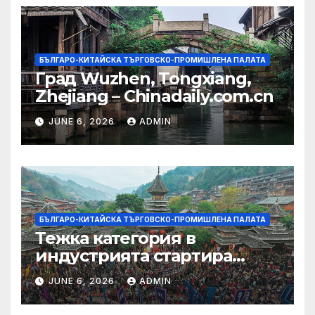
БЪЛГАРО-КИТАЙСКА ТЪРГОВСКО-ПРОМИШЛЕНА ПАЛАТА
Град Wuzhen, Tongxiang,
Zhejiang – Chinadaily.com.cn
JUNE 6, 2026
ADMIN
БЪЛГАРО-КИТАЙСКА ТЪРГОВСКО-ПРОМИШЛЕНА ПАЛАТА
Тежка категория в
индустрията стартира
алианс за космическа
JUNE 6, 2026
ADMIN
слънчева енергия