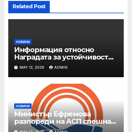
Related Post
НОВИНИ
Информация относно
Наградата за устойчивост
на ОАЕ „Зайед“
MAY 12, 2026
ADMIN
НОВИНИ
Министър Ефремова
разпореди на АСП спешна
готовност за оказване на
MAY 12, 2026
ADMIN