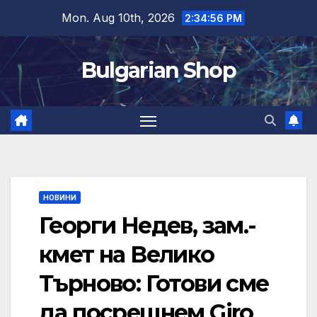
Skip
Mon. Aug 10th, 2026
2:34:56 PM
to
content
Bulgarian Shop
НОВИНИ
Георги Недев, зам.-
кмет на Велико
Търново: Готови сме
да посрещнем Giro