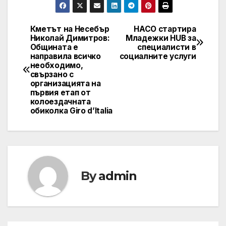
Кметът на Несебър
НАСО стартира
Post
Николай Димитров:
Младежки HUB за
Общината е
специалисти в
navigation
направила всичко
социалните услуги
необходимо,
свързано с
организацията на
първия етап от
колоездачната
обиколка Giro d’Italia
By
admin