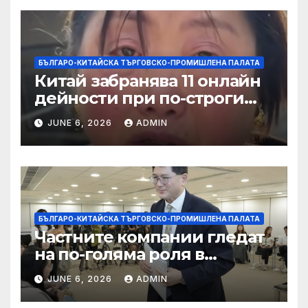
БЪЛГАРО-КИТАЙСКА ТЪРГОВСКО-ПРОМИШЛЕНА ПАЛАТА
Китай забранява 11 онлайн
дейности при по-строги
правила за ограничаване на
JUNE 6, 2026
ADMIN
слуховете и
кибернасилниците
БЪЛГАРО-КИТАЙСКА ТЪРГОВСКО-ПРОМИШЛЕНА ПАЛАТА
Частните компании гледат
на по-голяма роля в
стратегическата
JUNE 6, 2026
ADMIN
енергетика