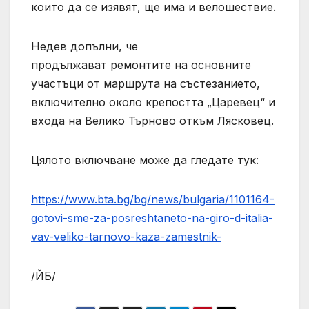
които да се изявят, ще има и велошествие.
Недев допълни, че
продължават ремонтите на основните
участъци от маршрута на състезанието,
включително около крепостта „Царевец“ и
входа на Велико Търново откъм Лясковец.
Цялото включване може да гледате тук:
https://www.bta.bg/bg/news/bulgaria/1101164-
gotovi-sme-za-posreshtaneto-na-giro-d-italia-
vav-veliko-tarnovo-kaza-zamestnik-
/ЙБ/