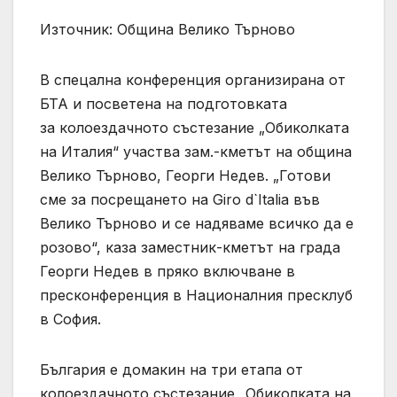
Източник: Община Велико Търново
В спецална конференция организирана от
БТА и посветена на подготовката
за колоездачното състезание „Обиколката
на Италия“ участва зам.-кметът на община
Велико Търново, Георги Недев. „Готови
сме за посрещането на Giro d`Italia във
Велико Търново и се надяваме всичко да е
розово“, каза заместник-кметът на града
Георги Недев в пряко включване в
пресконференция в Националния пресклуб
в София.
България е домакин на три етапа от
колоездачното състезание „Обиколката на