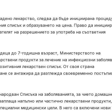
дадено лекарство, следва да бъде инициирана процед
ния списък и образуването на цена. Право да иниции
телят на разрешението за употреба на съответния
 деца до 7-годишна възраст, Министерството на
арствени продукти за лечение на инфекциозни заболя
озитивния лекарствен списък. От своя страна
ане се ангажира да разглежда своевременно постъпи
народван Списъка на заболяванията, за чието домашн
 заплаща напълно или частично лекарствени продукти,
пециални медицински цели. В него са включени нови 