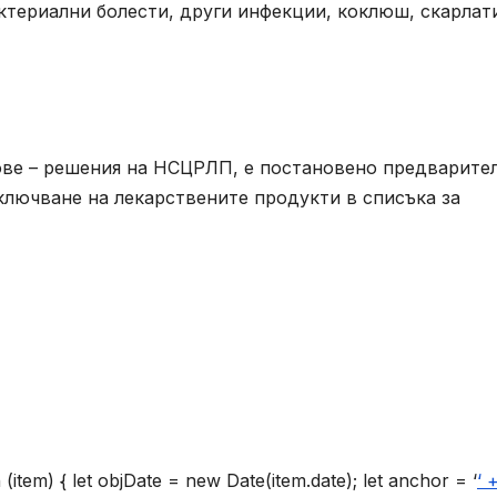
ктериални болести, други инфекции, коклюш, скарлат
ве – решения на НСЦРЛП, е постановено предварите
ключване на лекарствените продукти в списъка за
(item) { let objDate = new Date(item.date); let anchor = ‘
‘ 