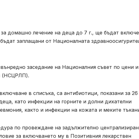
за домашно лечение на деца до 7 г., ще бъдат включе
 бъдат заплащани от Националната здравноосигурите
звънредно заседание на Националния съвет по цени и
и (НСЦРЛП).
включване в списъка, са антибиотици, показани за 26
деца, като инфекции на горните и долни дихателни
евмония, както и инфекции на кожата и меките тъкан
цедура по провеждане на задължително централизиран
словие за включването му в Позитивния лекарствен