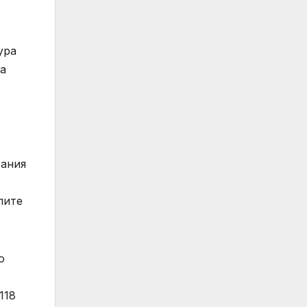
ура
ра
вания
лите
о
118