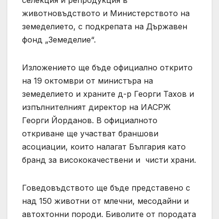
селекция и репродукция в
животновъдството и Министерството на
земеделието, с подкрепата на Държавен
фонд „Земеделие“.
Изложението ще бъде официално открито
на 19 октомври от министъра на
земеделието и храните д-р Георги Тахов и
изпълнителният директор на ИАСРЖ
Георги Йорданов. В официалното
откриване ще участват браншови
асоциации, които налагат България като
бранд за висококачествени и чисти храни.
Говедовъдството ще бъде представено с
над 150 животни от млечни, месодайни и
автохтонни породи. Биволите от породата