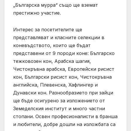
„Българска мурра“ също ще вземат
престижно участие.
Интерес за посетителите ще
представляват и класните селекции в
коневъдството, които ще бъдат
представени от 9 породи коне: Българско
тежковозен кон, Арабска шагия,
Чистокръвна арабска, Европейски рисист
кон, Български рисист кон, Чистокръвна
английска, Плевенска, Хафлингер и
Дунавски кон. Разнообразието при зайци
ще бъде осигурено за изложението от
Земеделския институт и много частни
стопани. Освен професионалисти в бранша
и любители, добре дошли на изложбата са