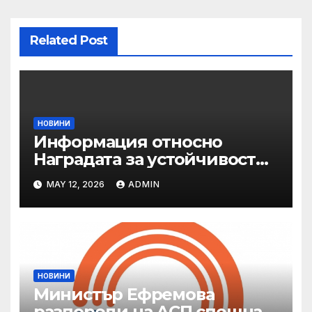
Related Post
НОВИНИ
Информация относно
Наградата за устойчивост
на ОАЕ „Зайед“
MAY 12, 2026
ADMIN
НОВИНИ
Министър Ефремова
разпореди на АСП спешна