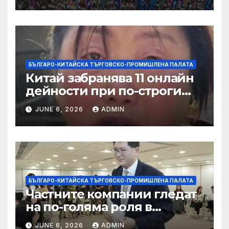
слънчева енергия
БЪЛГАРО-КИТАЙСКА ТЪРГОВСКО-ПРОМИШЛЕНА ПАЛАТА
Китай забранява 11 онлайн
дейности при по-строги
правила за ограничаване на
JUNE 6, 2026
ADMIN
слуховете и
кибернасилниците
БЪЛГАРО-КИТАЙСКА ТЪРГОВСКО-ПРОМИШЛЕНА ПАЛАТА
Частните компании гледат
на по-голяма роля в
стратегическата
JUNE 6, 2026
ADMIN