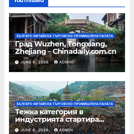
You missed
БЪЛГАРО-КИТАЙСКА ТЪРГОВСКО-ПРОМИШЛЕНА ПАЛАТА
Град Wuzhen, Tongxiang,
Zhejiang – Chinadaily.com.cn
JUNE 6, 2026
ADMIN
БЪЛГАРО-КИТАЙСКА ТЪРГОВСКО-ПРОМИШЛЕНА ПАЛАТА
Тежка категория в
индустрията стартира
алианс за космическа
JUNE 6, 2026
ADMIN