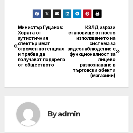
Министър Гуцанов:
КЗЛД изрази
Post
Хората от
становище относно
аутистичния
използването на
navigation
спектър имат
система за
огромен потенциал
видеонаблюдение с
и трябва да
функционалност за
получават подкрепа
лицево
от обществото
разпознаване в
търговски обекти
(магазини)
By
admin