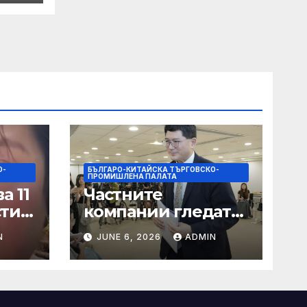
на
О-
БЪЛГАРО-КИТАЙСКА ТЪРГОВСКО-
ПРОМИШЛЕНА ПАЛАТА
а 11
Частните
сти
компании гледат
на по-голяма роля
N
JUNE 6, 2026
ADMIN
в стратегическата
на
енергетика
цит