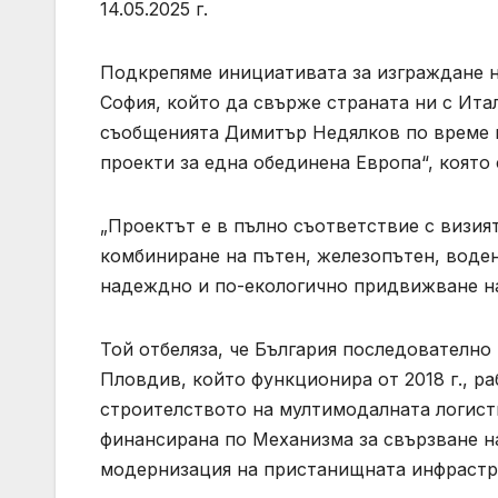
14.05.2025 г.
Подкрепяме инициативата за изграждане н
София, който да свърже страната ни с Ита
съобщенията Димитър Недялков по време 
проекти за една обединена Европа“, която 
„Проектът е в пълно съответствие с визия
комбиниране на пътен, железопътен, воде
надеждно и по-екологично придвижване на
Той отбеляза, че България последователн
Пловдив, който функционира от 2018 г., ра
строителството на мултимодалната логисти
финансирана по Механизма за свързване на
модернизация на пристанищната инфрастру