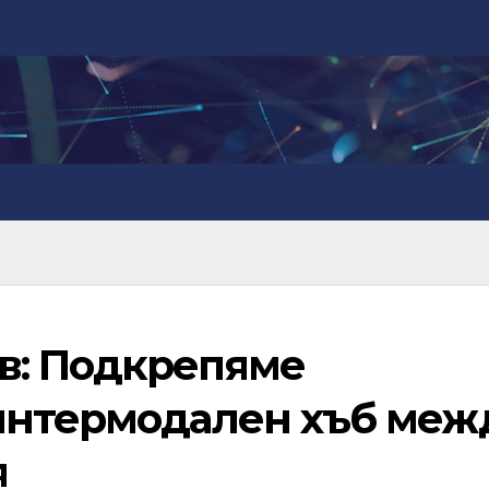
в: Подкрепяме
интермодален хъб меж
я