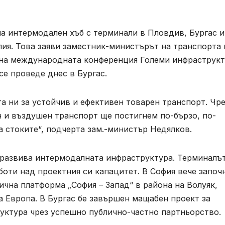
а интермодален хъб с терминали в Пловдив, Бургас и
лия. Това заяви заместник-министърът на транспорта 
на международната конференция Големи инфраструк
се проведе днес в Бургас.
та ни за устойчив и ефективен товарен транспорт. Чр
н и въздушен транспорт ще постигнем по-бързо, по-
 стоките“, подчерта зам.-министър Недялков.
о развива интермодалната инфраструктура. Терминалъ
боти над проектния си капацитет. В София вече започ
чна платформа „София – Запад“ в района на Волуяк,
 Европа. В Бургас бе завършен мащабен проект за
ктура чрез успешно публично-частно партньорство.