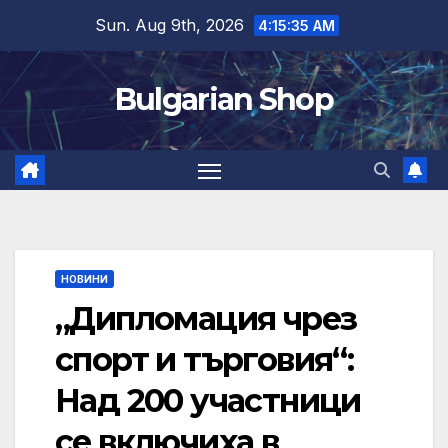
Skip
Sun. Aug 9th, 2026
4:15:36 AM
to
content
Bulgarian Shop
НОВИНИ
„Дипломация чрез
спорт и търговия“:
Над 200 участници
се включиха в