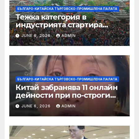
БЪЛГАРО-КИТАЙСКА ТЪРГОВСКО-ПРОМИШЛЕНА ПАЛАТА
Тежка категория в
индустрията стартира
алианс за космическа
JUNE 6, 2026
ADMIN
слънчева енергия
БЪЛГАРО-КИТАЙСКА ТЪРГОВСКО-ПРОМИШЛЕНА ПАЛАТА
Китай забранява 11 онлайн
дейности при по-строги
правила за ограничаване на
JUNE 6, 2026
ADMIN
слуховете и
кибернасилниците