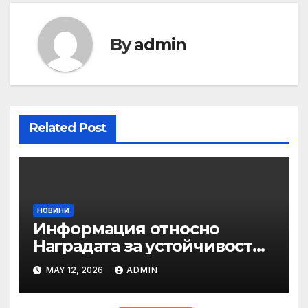
By
admin
Related Post
НОВИНИ
Информация относно
Наградата за устойчивост
на ОАЕ „Зайед“
MAY 12, 2026
ADMIN