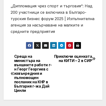
„Дипломация чрез спорт и търговия“: Над
200 участници се включиха в Българо-
турския бизнес форум 2025 | Изпълнителна
агенция за насърчаване на малките и
средните предприятия
Среща на
Приключи оценката
Post
министъра на
на КИТИ – 2 в СИР
външните работи г-
navigation
н Георг Георгиев с
извънредния и
пълномощен
посланик на КНР в
България г-жа Дай
Цинли