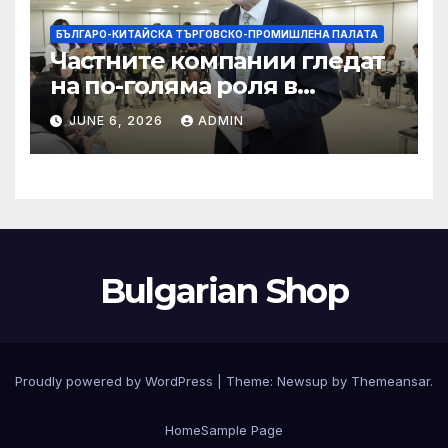
БЪЛГАРО-КИТАЙСКА ТЪРГОВСКО-ПРОМИШЛЕНА ПАЛАТА
Частните компании гледат
на по-голяма роля в
стратегическата
JUNE 6, 2026
ADMIN
енергетика
Bulgarian Shop
Proudly powered by WordPress
|
Theme:
Newsup
by
Themeansar
.
Home
Sample Page