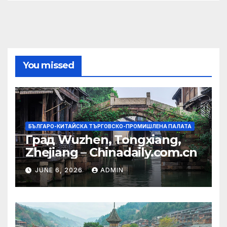
You missed
БЪЛГАРО-КИТАЙСКА ТЪРГОВСКО-ПРОМИШЛЕНА ПАЛАТА
Град Wuzhen, Tongxiang,
Zhejiang – Chinadaily.com.cn
JUNE 6, 2026
ADMIN