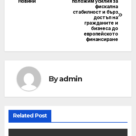
Новини
положим усилия за
navigation
фискална
стабилност и бърз
достъп на
гражданите и
бизнеса до
европейското
финансиране
By
admin
Related Post