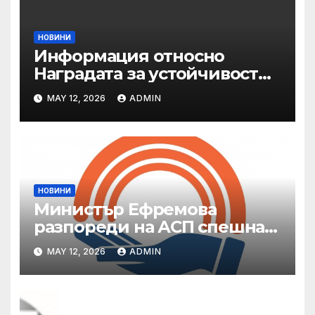
НОВИНИ
Информация относно
Наградата за устойчивост
на ОАЕ „Зайед“
MAY 12, 2026
ADMIN
НОВИНИ
Министър Ефремова
разпореди на АСП спешна
готовност за оказване на
MAY 12, 2026
ADMIN
подкрепа на пострадали от
валежи и градушки