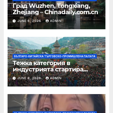
Град Wuzhen, Tongxiang,
Zhejiang – Chinadaily.com.cn
JUNE 6, 2026
ADMIN
БЪЛГАРО-КИТАЙСКА ТЪРГОВСКО-ПРОМИШЛЕНА ПАЛАТА
Тежка категория в
индустрията стартира
алианс за космическа
JUNE 6, 2026
ADMIN
слънчева енергия