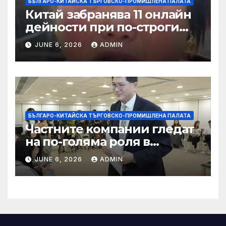
БЪЛГАРО-КИТАЙСКА ТЪРГОВСКО-ПРОМИШЛЕНА ПАЛАТА
Китай забранява 11 онлайн
дейности при по-строги
правила за ограничаване на
JUNE 6, 2026
ADMIN
слуховете и
кибернасилниците
БЪЛГАРО-КИТАЙСКА ТЪРГОВСКО-ПРОМИШЛЕНА ПАЛАТА
Частните компании гледат
на по-голяма роля в
стратегическата
JUNE 6, 2026
ADMIN
енергетика