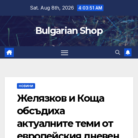
Skip
Sat. Aug 8th, 2026
4:03:52 AM
to
content
Bulgarian Shop
НОВИНИ
Желязков и Коща
обсъдиха
актуалните теми от
европейския дневен