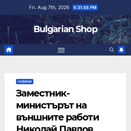
Skip
Fri. Aug 7th, 2026
6:31:49 PM
to
content
Bulgarian Shop
НОВИНИ
Заместник-
министърът на
външните работи
Николай Павлов