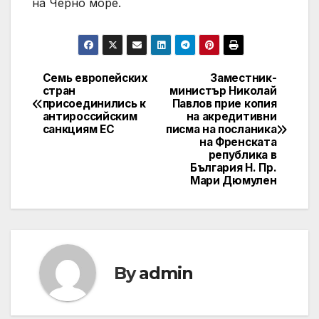
на Черно море.
Семь европейских
Заместник-
Post
стран
министър Николай
присоединились к
Павлов прие копия
navigation
антироссийским
на акредитивни
санкциям ЕС
писма на посланика
на Френската
република в
България Н. Пр.
Мари Дюмулен
By
admin