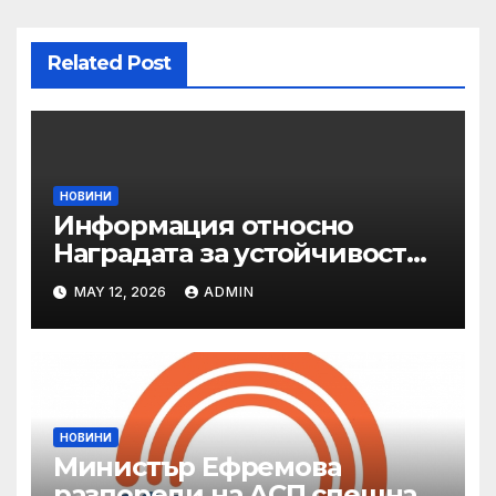
Related Post
НОВИНИ
Информация относно
Наградата за устойчивост
на ОАЕ „Зайед“
MAY 12, 2026
ADMIN
НОВИНИ
Министър Ефремова
разпореди на АСП спешна