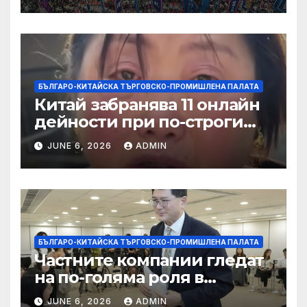
слънчева енергия
БЪЛГАРО-КИТАЙСКА ТЪРГОВСКО-ПРОМИШЛЕНА ПАЛАТА
Китай забранява 11 онлайн
дейности при по-строги
правила за ограничаване на
JUNE 6, 2026
ADMIN
слуховете и
кибернасилниците
БЪЛГАРО-КИТАЙСКА ТЪРГОВСКО-ПРОМИШЛЕНА ПАЛАТА
Частните компании гледат
на по-голяма роля в
стратегическата
JUNE 6, 2026
ADMIN