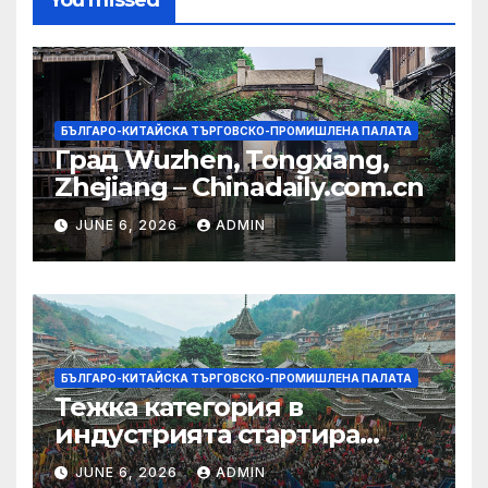
You missed
БЪЛГАРО-КИТАЙСКА ТЪРГОВСКО-ПРОМИШЛЕНА ПАЛАТА
Град Wuzhen, Tongxiang,
Zhejiang – Chinadaily.com.cn
JUNE 6, 2026
ADMIN
БЪЛГАРО-КИТАЙСКА ТЪРГОВСКО-ПРОМИШЛЕНА ПАЛАТА
Тежка категория в
индустрията стартира
алианс за космическа
JUNE 6, 2026
ADMIN