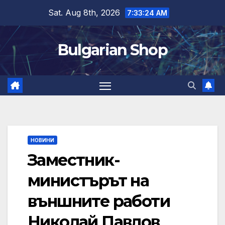
Skip
Sat. Aug 8th, 2026
7:33:25 AM
to
content
Bulgarian Shop
НОВИНИ
Заместник-
министърът на
външните работи
Николай Павлов