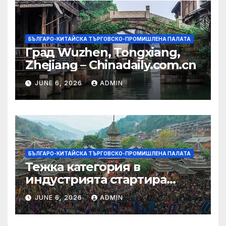
БЪЛГАРО-КИТАЙСКА ТЪРГОВСКО-ПРОМИШЛЕНА ПАЛАТА
Град Wuzhen, Tongxiang,
Zhejiang – Chinadaily.com.cn
JUNE 6, 2026
ADMIN
БЪЛГАРО-КИТАЙСКА ТЪРГОВСКО-ПРОМИШЛЕНА ПАЛАТА
Тежка категория в
индустрията стартира
алианс за космическа
JUNE 6, 2026
ADMIN
слънчева енергия