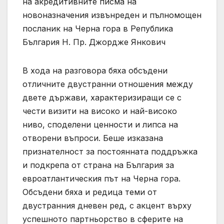
на акредитивните писма на
новоназначения извънреден и пълномощен
посланик на Черна гора в Република
България Н. Пр. Джордже Янкович
В хода на разговора бяха обсъдени
отличните двустранни отношения между
двете държави, характеризиращи се с
чести визити на високо и най-високо
ниво, споделени ценности и липса на
отворени въпроси. Беше изказана
признателност за постоянната поддръжка
и подкрепа от страна на България за
евроатлантическия път на Черна гора.
Обсъдени бяха и редица теми от
двустранния дневен ред, с акцент върху
успешното партньорство в сферите на