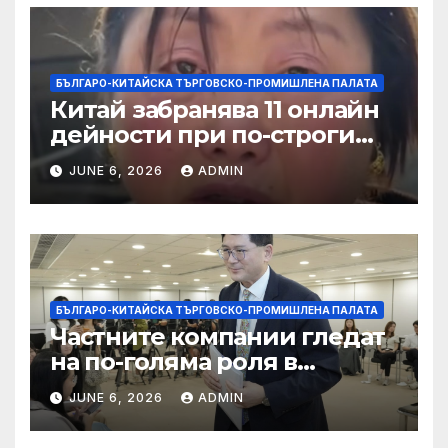
БЪЛГАРО-КИТАЙСКА ТЪРГОВСКО-ПРОМИШЛЕНА ПАЛАТА
Китай забранява 11 онлайн
дейности при по-строги
правила за ограничаване на
JUNE 6, 2026
ADMIN
слуховете и
кибернасилниците
БЪЛГАРО-КИТАЙСКА ТЪРГОВСКО-ПРОМИШЛЕНА ПАЛАТА
Частните компании гледат
на по-голяма роля в
стратегическата
JUNE 6, 2026
ADMIN
енергетика