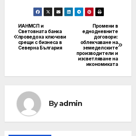
ИАНМСП и
Промени в
Post
Световната банка
еднодневните
проведоха ключови
договори:
navigation
срещи с бизнеса в
облекчаване на
Северна България
земеделските
производители и
изсветляване на
икономиката
By
admin