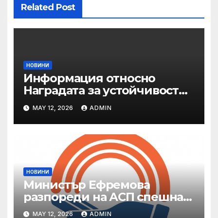
Related Post
НОВИНИ
Информация относно
Наградата за устойчивост
на ОАЕ „Зайед“
MAY 12, 2026
ADMIN
НОВИНИ
Министър Ефремова
разпореди на АСП спешна
готовност за оказване на
MAY 12, 2026
ADMIN