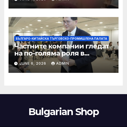
слуховете и
кибернасилниците
БЪЛГАРО-КИТАЙСКА ТЪРГОВСКО-ПРОМИШЛЕНА ПАЛАТА
Частните компании гледат
на по-голяма роля в
стратегическата
JUNE 6, 2026
ADMIN
енергетика
Bulgarian Shop