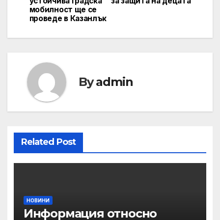
устойчива градска
за защита на децата
мобилност ще се
проведе в Казанлък
By
admin
Related Post
НОВИНИ
Информация относно