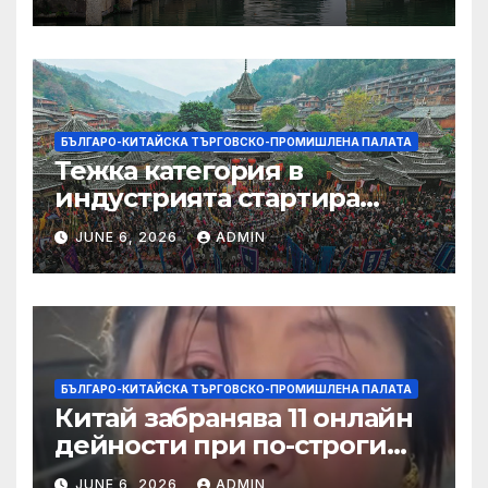
БЪЛГАРО-КИТАЙСКА ТЪРГОВСКО-ПРОМИШЛЕНА ПАЛАТА
Тежка категория в
индустрията стартира
алианс за космическа
JUNE 6, 2026
ADMIN
слънчева енергия
БЪЛГАРО-КИТАЙСКА ТЪРГОВСКО-ПРОМИШЛЕНА ПАЛАТА
Китай забранява 11 онлайн
дейности при по-строги
правила за ограничаване на
JUNE 6, 2026
ADMIN