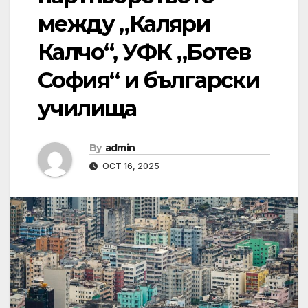
между „Каляри
Калчо“, УФК „Ботев
София“ и български
училища
By
admin
OCT 16, 2025