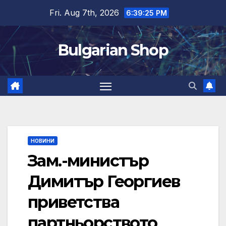
Skip
Fri. Aug 7th, 2026
6:39:25 PM
to
content
Bulgarian Shop
НОВИНИ
Зам.-министър
Димитър Георгиев
приветства
партньорството