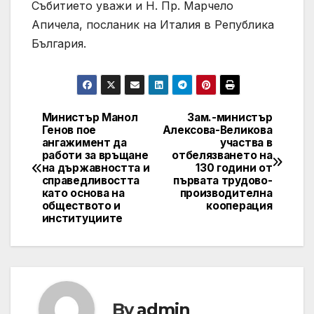
Събитието уважи и Н. Пр. Марчело
Апичела, посланик на Италия в Република
България.
Министър Манол
Зам.-министър
Post
Генов пое
Алексова-Великова
ангажимент да
участва в
navigation
работи за връщане
отбелязването на
на държавността и
130 години от
справедливостта
първата трудово-
като основа на
производителна
обществото и
кооперация
институциите
By
admin