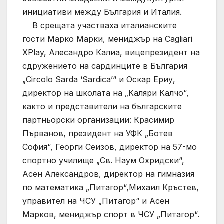
инициативи между България и Италия.
В срещата участваха италианските
гости Марко Марки, мениджър на Cagliari
XPlay, Алесандро Калиа, вицепрезидент на
сдружението на сардинците в България
„Circolo Sarda ‘Sardica’“ и Оскар Ериу,
директор на школата на „Каляри Калчо“,
както и представители на българските
партньорски организации: Красимир
Първанов, президент на УФК „Ботев
София“, Георги Сеизов, директор на 57-мо
спортно училище „Св. Наум Охридски“,
Асен Александров, директор на гимназия
по математика „Питагор“,Михаил Кръстев,
управител на ЧСУ „Питагор“ и Асен
Марков, мениджър спорт в ЧСУ „Питагор“.