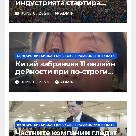
индустрията стартира
алианс за космическа
JUNE 6, 2026
ADMIN
слънчева енергия
БЪЛГАРО-КИТАЙСКА ТЪРГОВСКО-ПРОМИШЛЕНА ПАЛАТА
Китай забранява 11 онлайн
дейности при по-строги
правила за ограничаване на
JUNE 6, 2026
ADMIN
слуховете и
кибернасилниците
БЪЛГАРО-КИТАЙСКА ТЪРГОВСКО-ПРОМИШЛЕНА ПАЛАТА
Частните компании гледат