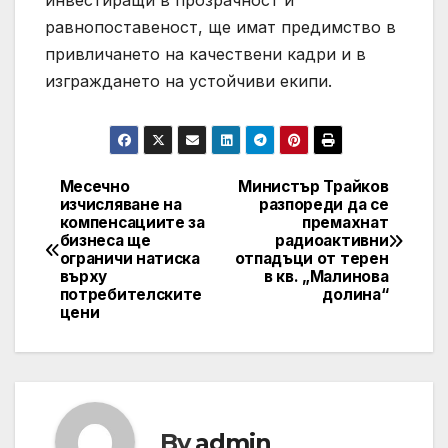
инвестиращи в прозрачност и
равнопоставеност, ще имат предимство в
привличането на качествени кадри и в
изграждането на устойчиви екипи.
Месечно
Министър Трайков
Post
изчисляване на
разпореди да се
компенсациите за
премахнат
navigation
бизнеса ще
радиоактивни
ограничи натиска
отпадъци от терен
върху
в кв. „Малинова
потребителските
долина“
цени
By
admin