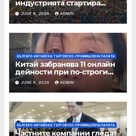
индустрията стартира
алианс за космическа
JUNE 6, 2026
ADMIN
слънчева енергия
БЪЛГАРО-КИТАЙСКА ТЪРГОВСКО-ПРОМИШЛЕНА ПАЛАТА
Китай забранява 11 онлайн
дейности при по-строги
правила за ограничаване на
JUNE 6, 2026
ADMIN
слуховете и
кибернасилниците
БЪЛГАРО-КИТАЙСКА ТЪРГОВСКО-ПРОМИШЛЕНА ПАЛАТА
Частните компании гледат