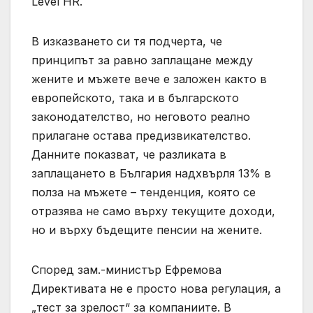
Level HR.
В изказването си тя подчерта, че
принципът за равно заплащане между
жените и мъжете вече е заложен както в
европейското, така и в българското
законодателство, но неговото реално
прилагане остава предизвикателство.
Данните показват, че разликата в
заплащането в България надхвърля 13% в
полза на мъжете – тенденция, която се
отразява не само върху текущите доходи,
но и върху бъдещите пенсии на жените.
Според зам.-министър Ефремова
Директивата не е просто нова регулация, а
„тест за зрелост“ за компаниите. В