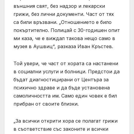
външния свят, без надзор и лекарски
грижи, без лични документи. Част от тях
са били връзвани. „Отношението е било
покъртително. Полицай с 30-годишен опит
ми каза, че е виждал такова нещо само в
музея в Аушвиц“, разказа Иван Кръстев.
Той увери, че част от хората са настанени
в социални услуги и болници. Предстои да
бъдат диагностицирани от Центъра за
психично здраве и да бъде установена
самоличността им. Само един човек е бил
прибран от своите близки.
„За всички открити хора се полагат грижи
в съответствие със законите и всички