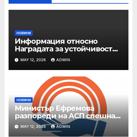
НОВИНИ
Информация относно
Наградата за устойчивост
на ОАЕ „Зайед“
MAY 12, 2026
ADMIN
НОВИНИ
Министър Ефремова
разпореди на АСП спешна
готовност за оказване на
MAY 12, 2026
ADMIN
подкрепа на пострадали от