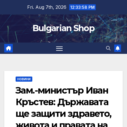
Skip
Fri. Aug 7th, 2026
12:33:58 PM
to
content
Bulgarian Shop
НОВИНИ
Зам.-министър Иван
Кръстев: Държавата
ще защити здравето,
живота и правата на