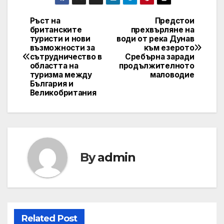
Ръст на
Предстои
Post
британските
прехвърляне на
туристи и нови
води от река Дунав
navigation
възможности за
към езерото
сътрудничество в
Сребърна заради
областта на
продължителното
туризма между
маловодие
България и
Великобритания
By
admin
Related Post