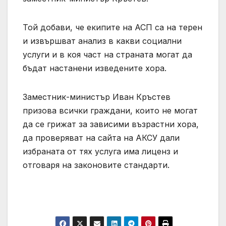
Той добави, че екипите на АСП са на терен
и извършват анализ в какви социални
услуги и в коя част на страната могат да
бъдат настанени изведените хора.
Заместник-министър Иван Кръстев
призова всички граждани, които не могат
да се грижат за зависими възрастни хора,
да проверяват на сайта на АКСУ дали
избраната от тях услуга има лиценз и
отговаря на законовите стандарти.