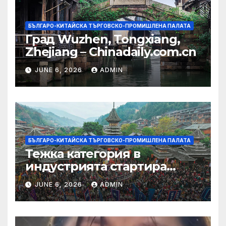
БЪЛГАРО-КИТАЙСКА ТЪРГОВСКО-ПРОМИШЛЕНА ПАЛАТА
Град Wuzhen, Tongxiang,
Zhejiang – Chinadaily.com.cn
JUNE 6, 2026
ADMIN
БЪЛГАРО-КИТАЙСКА ТЪРГОВСКО-ПРОМИШЛЕНА ПАЛАТА
Тежка категория в
индустрията стартира
алианс за космическа
JUNE 6, 2026
ADMIN
слънчева енергия