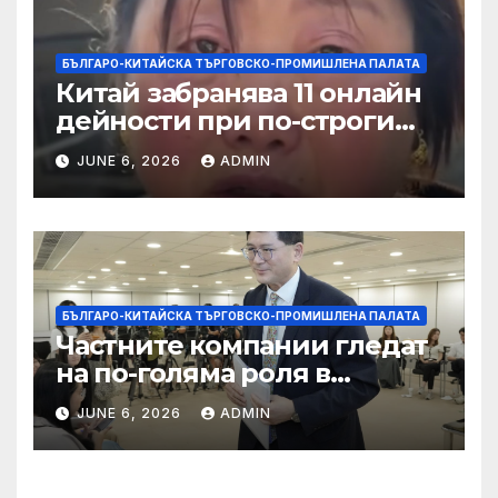
БЪЛГАРО-КИТАЙСКА ТЪРГОВСКО-ПРОМИШЛЕНА ПАЛАТА
Китай забранява 11 онлайн
дейности при по-строги
правила за ограничаване на
JUNE 6, 2026
ADMIN
слуховете и
кибернасилниците
БЪЛГАРО-КИТАЙСКА ТЪРГОВСКО-ПРОМИШЛЕНА ПАЛАТА
Частните компании гледат
на по-голяма роля в
стратегическата
JUNE 6, 2026
ADMIN
енергетика