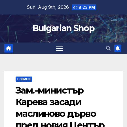
Skip
Sun. Aug 9th, 2026
4:18:24 PM
to
content
Bulgarian Shop
НОВИНИ
Зам.-министър
Карева засади
маслиново дърво
пред новия Център