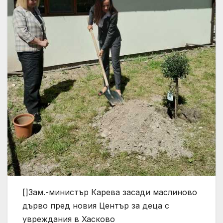
[]Зам.-министър Карева засади маслиново
дърво пред новия Център за деца с
увреждания в Хасково