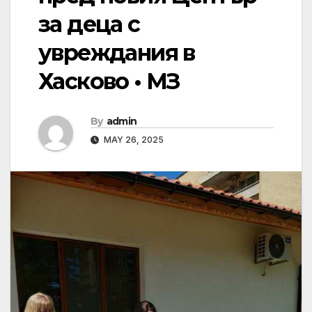
за деца с
увреждания в
Хасково • МЗ
By
admin
MAY 26, 2025