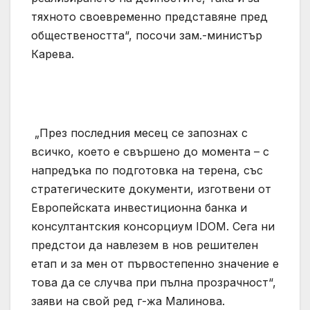
тяхното своевременно представяне пред
обществеността“, посочи зам.-министър
Карева.
„През последния месец се запознах с
всичко, което е свършено до момента – с
напредъка по подготовка на терена, със
стратегическите документи, изготвени от
Европейската инвестиционна банка и
консултантския консорциум IDOM. Сега ни
предстои да навлезем в нов решителен
етап и за мен от първостепенно значение е
това да се случва при пълна прозрачност“,
заяви на свой ред г-жа Малинова.