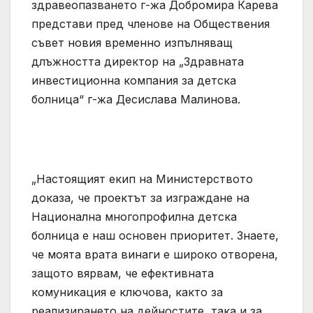
здравеопазването г-жа Добромира Карева
представи пред членове на Обществения
съвет новия временно изпълняващ
длъжността директор на „Здравната
инвестиционна компания за детска
болница“ г-жа Десислава Малинова.
„Настоящият екип на Министерството
доказа, че проектът за изграждане на
Национална многопрофилна детска
болница е наш основен приоритет. Знаете,
че моята врата винаги е широко отворена,
защото вярвам, че ефективната
комуникация е ключова, както за
реализирането на дейностите, така и за