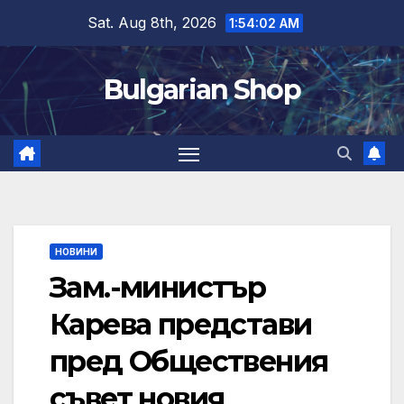
Skip
Sat. Aug 8th, 2026
1:54:03 AM
to
content
Bulgarian Shop
НОВИНИ
Зам.-министър
Карева представи
пред Обществения
съвет новия