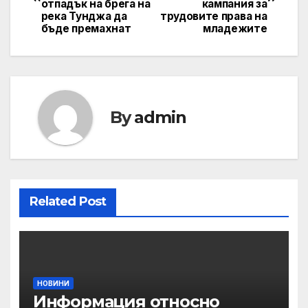
navigation
отпадък на брега на
кампания за
река Тунджа да
трудовите права на
бъде премахнат
младежите
By
admin
Related Post
НОВИНИ
Информация относно