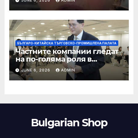
JUNE 6, 2026
ADMIN
слуховете и
кибернасилниците
БЪЛГАРО-КИТАЙСКА ТЪРГОВСКО-ПРОМИШЛЕНА ПАЛАТА
Частните компании гледат
на по-голяма роля в
стратегическата
JUNE 6, 2026
ADMIN
енергетика
Bulgarian Shop