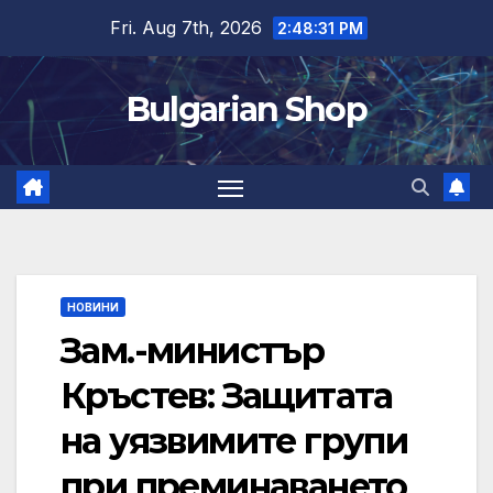
Skip
Fri. Aug 7th, 2026
2:48:32 PM
to
content
Bulgarian Shop
НОВИНИ
Зам.-министър
Кръстев: Защитата
на уязвимите групи
при преминаването