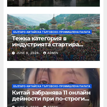
БЪЛГАРО-КИТАЙСКА ТЪРГОВСКО-ПРОМИШЛЕНА ПАЛАТА
Тежка категория в
индустрията стартира
алианс за космическа
JUNE 6, 2026
ADMIN
слънчева енергия
БЪЛГАРО-КИТАЙСКА ТЪРГОВСКО-ПРОМИШЛЕНА ПАЛАТА
Китай забранява 11 онлайн
дейности при по-строги
правила за ограничаване на