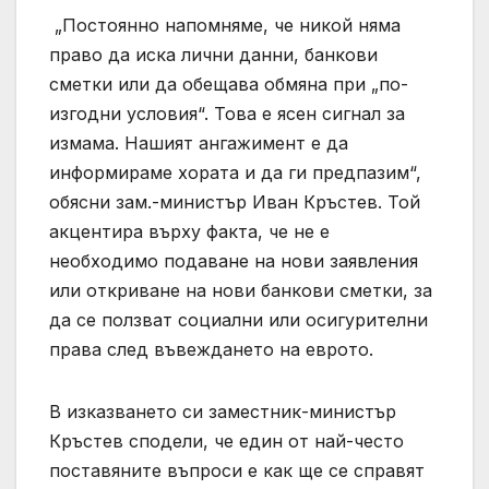
„Постоянно напомняме, че никой няма
право да иска лични данни, банкови
сметки или да обещава обмяна при „по-
изгодни условия“. Това е ясен сигнал за
измама. Нашият ангажимент е да
информираме хората и да ги предпазим“,
обясни зам.-министър Иван Кръстев. Той
акцентира върху факта, че не е
необходимо подаване на нови заявления
или откриване на нови банкови сметки, за
да се ползват социални или осигурителни
права след въвеждането на еврото.
В изказването си заместник-министър
Кръстев сподели, че един от най-често
поставяните въпроси е как ще се справят