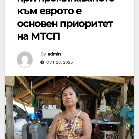
към еврото е
основен приоритет
на МТСП
By
admin
OCT 20, 2025