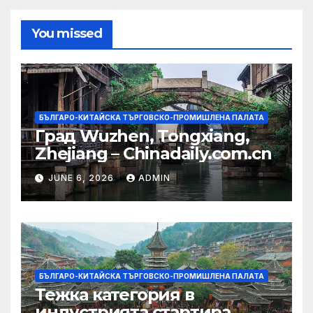
You missed
БЪЛГАРО-КИТАЙСКА ТЪРГОВСКО-ПРОМИШЛЕНА ПАЛАТА
Град Wuzhen, Tongxiang,
Zhejiang – Chinadaily.com.cn
JUNE 6, 2026
ADMIN
БЪЛГАРО-КИТАЙСКА ТЪРГОВСКО-ПРОМИШЛЕНА ПАЛАТА
Тежка категория в
индустрията стартира