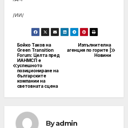
/ИИ/
Бойко Таков на
Изпълнителна
Post
Green Transition
агенция по горите |
Forum: Целта пред
Новини
navigation
ИАНМСП е
успешното
позициониране на
българските
компании на
световната сцена
By
admin