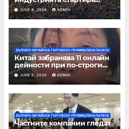
алианс за космическа
JUNE 6, 2026
ADMIN
слънчева енергия
БЪЛГАРО-КИТАЙСКА ТЪРГОВСКО-ПРОМИШЛЕНА ПАЛАТА
Китай забранява 11 онлайн
дейности при по-строги
правила за ограничаване на
JUNE 6, 2026
ADMIN
слуховете и
кибернасилниците
БЪЛГАРО-КИТАЙСКА ТЪРГОВСКО-ПРОМИШЛЕНА ПАЛАТА
Частните компании гледат