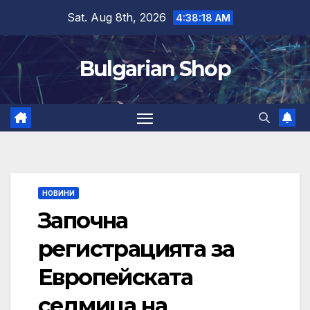
Skip
Sat. Aug 8th, 2026
4:38:19 AM
to
content
Bulgarian Shop
НОВИНИ
Започна
регистрацията за
Европейската
седмица на