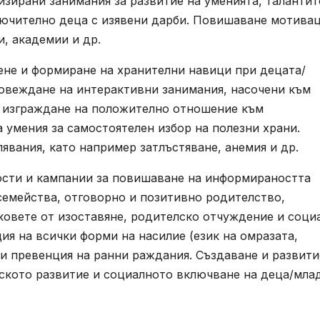
зирани занимания за развитие на уменията, талантит
лючително деца с изявени дарби. Повишаване мотива
и, академии и др.
ене и формиране на хранителни навици при децата/
ровеждане на интерактивни занимания, насочени към
, изграждане на положително отношение към
 умения за самостоятелен избор на полезни храни.
явания, като например затлъстяване, анемия и др.
сти и кампании за повишаване на информираността
 семейства, отговорно и позитивно родителство,
ковете от изоставяне, родителско отчуждение и соци
ия на всички форми на насилие (език на омразата,
 и превенция на ранни раждания. Създаване и развити
тското развитие и социалното включване на деца/мла