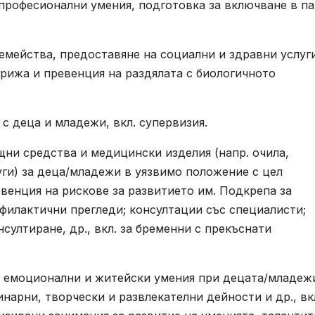
професионални умения, подготовка за включване в па
емейства, предоставяне на социални и здравни услуг
грижа и превенция на раздялата с биологичното
с деца и младежи, вкл. супервизия.
ни средства и медицински изделия (напр. очила,
уги) за деца/младежи в уязвимо положение с цел
венция на рискове за развитието им. Подкрепа за
филактични прегледи; консултации със специалисти;
султиране, др., вкл. за бременни с прекъснати
, емоционални и житейски умения при децата/младеж
инарни, творчески и развлекателни дейности и др., вкл