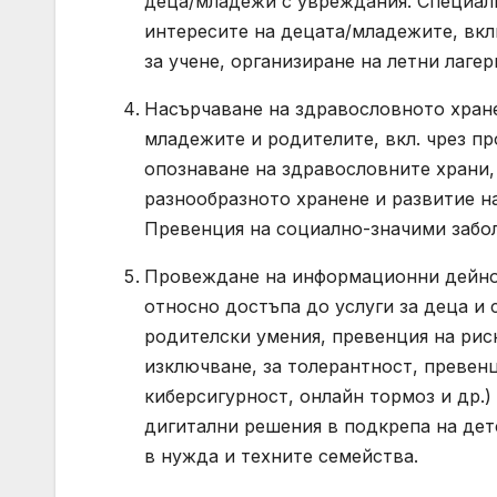
деца/младежи с увреждания. Специали
интересите на децата/младежите, вк
за учене, организиране на летни лагер
Насърчаване на здравословното хран
младежите и родителите, вкл. чрез п
опознаване на здравословните храни
разнообразното хранене и развитие на
Превенция на социално-значими забол
Провеждане на информационни дейно
относно достъпа до услуги за деца и
родителски умения, превенция на рис
изключване, за толерантност, превенц
киберсигурност, онлайн тормоз и др.)
дигитални решения в подкрепа на де
в нужда и техните семейства.