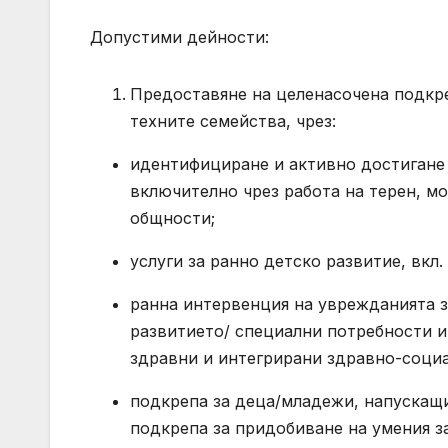
Допустими дейности:
Предоставяне на целенасочена подкр
техните семейства, чрез:
идентифициране и активно достигане 
включително чрез работа на терен, м
общности;
услуги за ранно детско развитие, вкл.
ранна интервенция на уврежданията з
развитието/ специални потребности и 
здравни и интегрирани здравно-социа
подкрепа за деца/младежи, напускащи 
подкрепа за придобиване на умения з