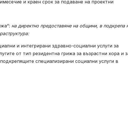
римесечие и краен срок за подаване на проектни
ижа“:
на директно предоставяне на общини, в подкрепа 
раструктура:
циални и интегрирани здравно-социални услуги за
лугите от тип резидентна грижа за възрастни хора и з
а подкрепящите специализирани социални услуги в