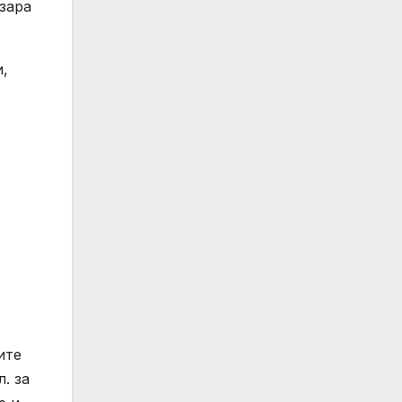
зара
и,
ите
. за