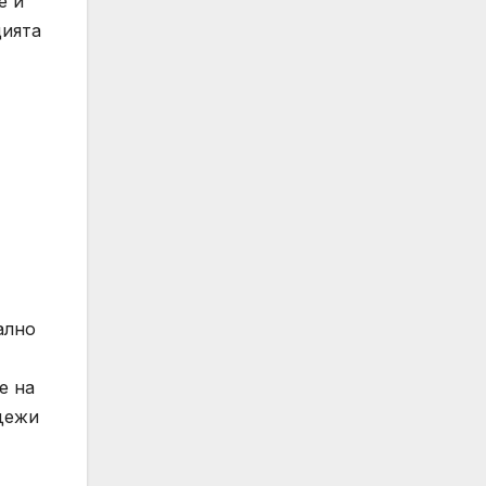
е и
цията
ално
е на
дежи