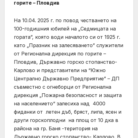
горите – Пловдив
На 10.04. 2025 г. по повод честването на
100-годишния юбилей на „Седмицата на
гората”, която води началото си от 1925 г.
като „Празник на залесяването” служители
от Регионална дирекция по горите –
Пловдив, Държавно горско стопанство-
Карлово и представители на “Южно
Централно Държавно Предприятие” – ДП
съвместно с огнеборци от Регионална
дирекция „Пожарна безопасност и защита
на населението“ залесиха над 4000
фиданки от летен дъб, бряст, липа, ясен и
други горскоплодни на площ от 10 дка в
района на гр. Баня -територия на
Държавно горско стопанство- Карлово. В