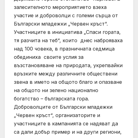
залесителното мероприятието взеха
участие и доброволци с големи сърца от
Български младежки „Червен кръст“.
Участниците в инициатива „Спаси гората,
тя разчита на теб“, които днес наброяваха
над 100 човека, в празничната седмица
обединиха своите услия за
възстановяване на природата, укрепвайки
връзките между различните обществени
звена в името на общото благо и опазване
на общото ни зелено национално
богатство – българската гора.
Доброволците от Български младежки
„Червен кръст“, организаторите и
участниците в кампанията се надяват да
са дали добър пример и на други региони,