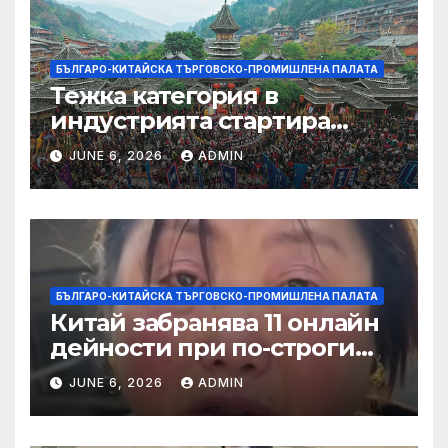
БЪЛГАРО-КИТАЙСКА ТЪРГОВСКО-ПРОМИШЛЕНА ПАЛАТА
Тежка категория в
индустрията стартира
алианс за космическа
JUNE 6, 2026
ADMIN
слънчева енергия
БЪЛГАРО-КИТАЙСКА ТЪРГОВСКО-ПРОМИШЛЕНА ПАЛАТА
Китай забранява 11 онлайн
дейности при по-строги
правила за ограничаване на
JUNE 6, 2026
ADMIN
слуховете и
кибернасилниците