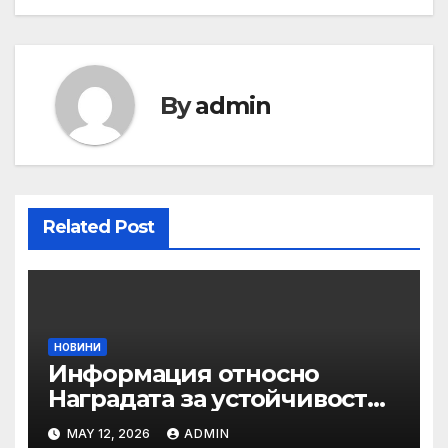
By
admin
Related Post
НОВИНИ
Информация относно
Наградата за устойчивост
на ОАЕ „Зайед“
MAY 12, 2026
ADMIN