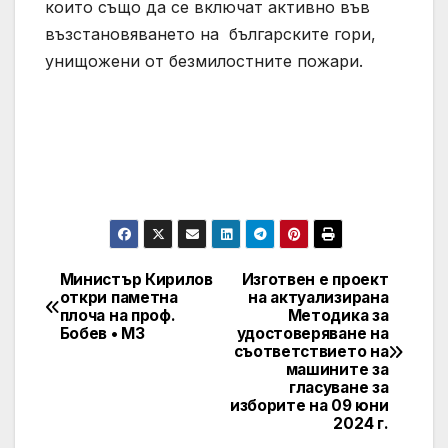
които също да се включат активно във
възстановяването на българските гори,
унищожени от безмилостните пожари.
Министър Кирилов
Изготвен е проект
Post
откри паметна
на актуализирана
плоча на проф.
Методика за
navigation
Бобев • МЗ
удостоверяване на
съответствието на
машините за
гласуване за
изборите на 09 юни
2024 г.