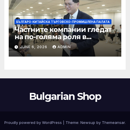
БЪЛГАРО-КИТАЙСКА ТЪРГОВСКО-ПРОМИШЛЕНА ПАЛАТА
Частните компании гледат
на по-голяма роля в
стратегическата
JUNE 6, 2026
ADMIN
енергетика
Bulgarian Shop
Proudly powered by WordPress
|
Theme:
Newsup
by
Themeansar
.