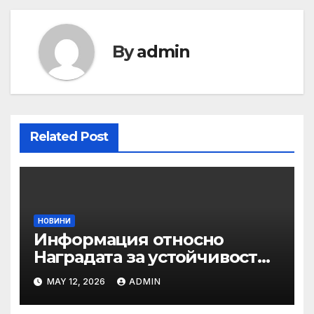
By
admin
Related Post
НОВИНИ
Информация относно
Наградата за устойчивост
на ОАЕ „Зайед“
MAY 12, 2026
ADMIN