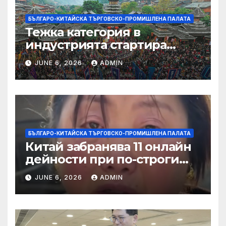
БЪЛГАРО-КИТАЙСКА ТЪРГОВСКО-ПРОМИШЛЕНА ПАЛАТА
Тежка категория в
индустрията стартира
алианс за космическа
JUNE 6, 2026
ADMIN
слънчева енергия
БЪЛГАРО-КИТАЙСКА ТЪРГОВСКО-ПРОМИШЛЕНА ПАЛАТА
Китай забранява 11 онлайн
дейности при по-строги
правила за ограничаване на
JUNE 6, 2026
ADMIN
слуховете и
кибернасилниците