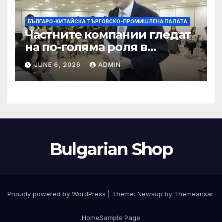
БЪЛГАРО-КИТАЙСКА ТЪРГОВСКО-ПРОМИШЛЕНА ПАЛАТА
Частните компании гледат
на по-голяма роля в
стратегическата
JUNE 6, 2026
ADMIN
енергетика
Bulgarian Shop
Proudly powered by WordPress
|
Theme:
Newsup
by
Themeansar
.
Home
Sample Page