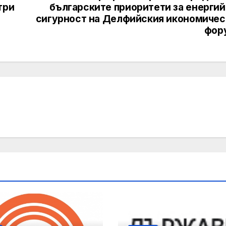
три
българските приоритети за енергий
п
сигурност на Делфийския икономичес
фор