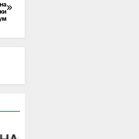
на
ки
ум