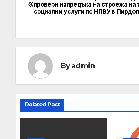
провери напредъка на строежа на 
navigation
социални услуги по НПВУ в Пирдо
By
admin
Related Post