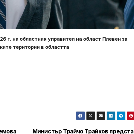
6 г. на областния управител на област Плевен за
ските територии в областта
емова
Министър Трайчо Трайков предста