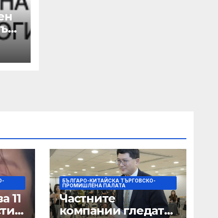
ен
лък
а
 с
на
О-
БЪЛГАРО-КИТАЙСКА ТЪРГОВСКО-
ПРОМИШЛЕНА ПАЛАТА
а 11
Частните
сти
компании гледат