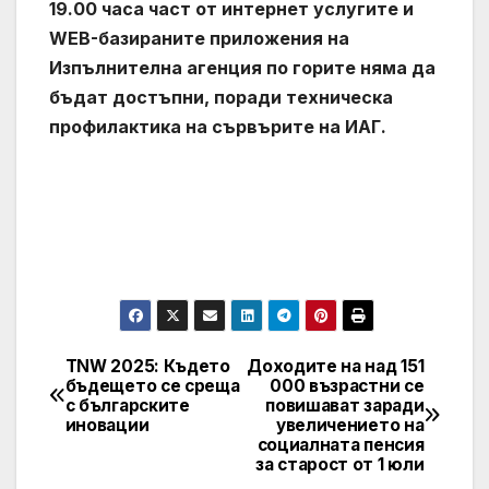
19.00 часа част от интернет услугите и
WEB-базираните приложения на
Изпълнителна агенция по горите няма да
бъдат достъпни, поради техническа
профилактика на сървърите на ИАГ.
TNW 2025: Където
Доходите на над 151
Post
бъдещето се среща
000 възрастни се
с българските
повишават заради
navigation
иновации
увеличението на
социалната пенсия
за старост от 1 юли