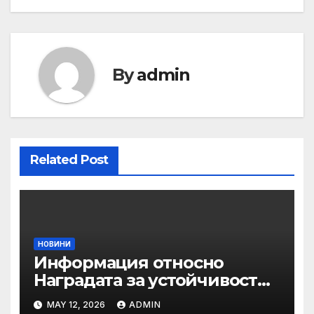
By
admin
Related Post
НОВИНИ
Информация относно
Наградата за устойчивост
на ОАЕ „Зайед“
MAY 12, 2026
ADMIN