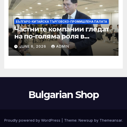
БЪЛГАРО-КИТАЙСКА ТЪРГОВСКО-ПРОМИШЛЕНА ПАЛАТА
Частните компании гледат
на по-голяма роля в
стратегическата
JUNE 6, 2026
ADMIN
енергетика
Bulgarian Shop
Proudly powered by WordPress
|
Theme:
Newsup
by
Themeansar
.