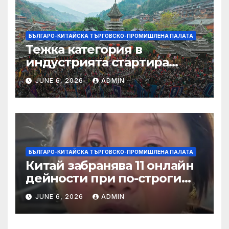
БЪЛГАРО-КИТАЙСКА ТЪРГОВСКО-ПРОМИШЛЕНА ПАЛАТА
Тежка категория в
индустрията стартира
алианс за космическа
JUNE 6, 2026
ADMIN
слънчева енергия
БЪЛГАРО-КИТАЙСКА ТЪРГОВСКО-ПРОМИШЛЕНА ПАЛАТА
Китай забранява 11 онлайн
дейности при по-строги
правила за ограничаване на
JUNE 6, 2026
ADMIN
слуховете и
кибернасилниците