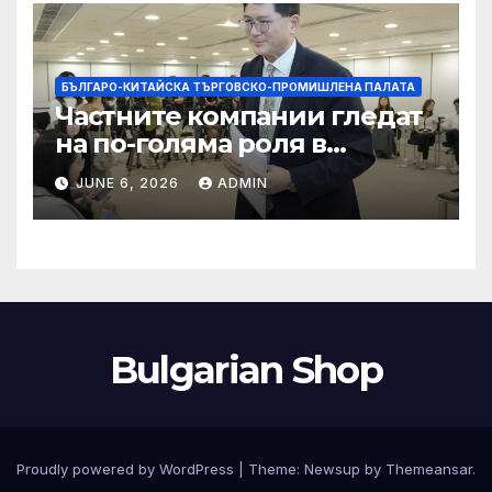
БЪЛГАРО-КИТАЙСКА ТЪРГОВСКО-ПРОМИШЛЕНА ПАЛАТА
Частните компании гледат
на по-голяма роля в
стратегическата
JUNE 6, 2026
ADMIN
енергетика
Bulgarian Shop
Proudly powered by WordPress
|
Theme:
Newsup
by
Themeansar
.