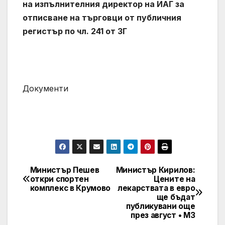
на изпълнителния директор на ИАГ за
отписване на търговци от публичния
регистър по чл. 241 от ЗГ
Документи
Министър Пешев
Министър Кирилов:
Post
откри спортен
Цените на
комплекс в Крумово
лекарствата в евро
navigation
ще бъдат
публикувани още
през август • МЗ