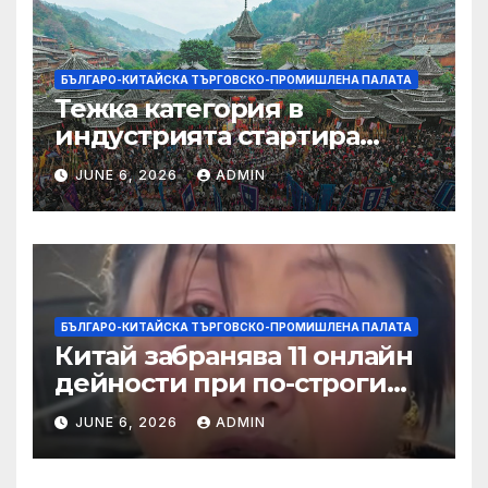
БЪЛГАРО-КИТАЙСКА ТЪРГОВСКО-ПРОМИШЛЕНА ПАЛАТА
Тежка категория в
индустрията стартира
алианс за космическа
JUNE 6, 2026
ADMIN
слънчева енергия
БЪЛГАРО-КИТАЙСКА ТЪРГОВСКО-ПРОМИШЛЕНА ПАЛАТА
Китай забранява 11 онлайн
дейности при по-строги
правила за ограничаване на
JUNE 6, 2026
ADMIN
слуховете и
кибернасилниците