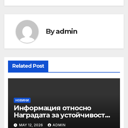
By
admin
Related Post
НОВИНИ
Информация относно
Наградата за устойчивост
на ОАЕ „Зайед“
MAY 12, 2026
ADMIN