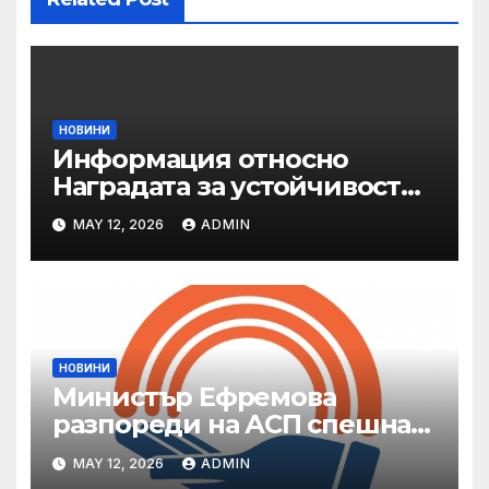
НОВИНИ
Информация относно
Наградата за устойчивост
на ОАЕ „Зайед“
MAY 12, 2026
ADMIN
НОВИНИ
Министър Ефремова
разпореди на АСП спешна
готовност за оказване на
MAY 12, 2026
ADMIN
подкрепа на пострадали от