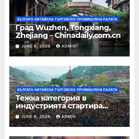
БЪЛГАРО-КИТАЙСКА ТЪРГОВСКО-ПРОМИШЛЕНА ПАЛАТА
Град Wuzhen, Tongxiang,
Zhejiang – Chinadaily.com.cn
JUNE 6, 2026
ADMIN
БЪЛГАРО-КИТАЙСКА ТЪРГОВСКО-ПРОМИШЛЕНА ПАЛАТА
Тежка категория в
индустрията стартира
алианс за космическа
JUNE 6, 2026
ADMIN
слънчева енергия