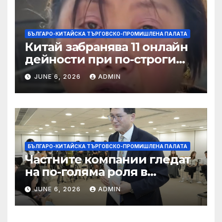
БЪЛГАРО-КИТАЙСКА ТЪРГОВСКО-ПРОМИШЛЕНА ПАЛАТА
Китай забранява 11 онлайн
дейности при по-строги
правила за ограничаване на
JUNE 6, 2026
ADMIN
слуховете и
кибернасилниците
БЪЛГАРО-КИТАЙСКА ТЪРГОВСКО-ПРОМИШЛЕНА ПАЛАТА
Частните компании гледат
на по-голяма роля в
стратегическата
JUNE 6, 2026
ADMIN
енергетика