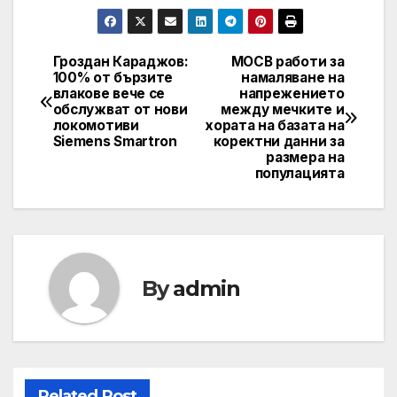
Гроздан Караджов:
МОСВ работи за
Post
100% от бързите
намаляване на
влакове вече се
напрежението
navigation
обслужват от нови
между мечките и
локомотиви
хората на базата на
Siemens Smartron
коректни данни за
размера на
популацията
By
admin
Related Post