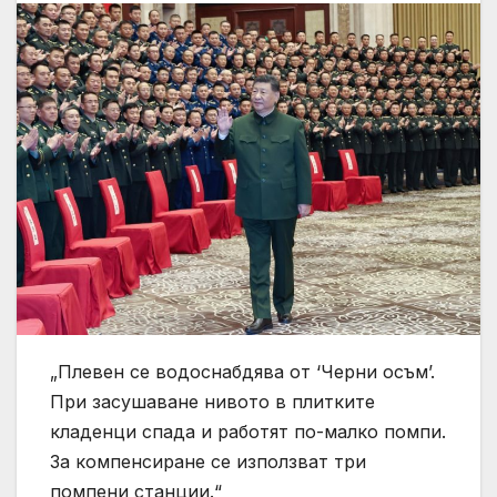
„Плевен се водоснабдява от ‘Черни осъм’.
При засушаване нивото в плитките
кладенци спада и работят по-малко помпи.
За компенсиране се използват три
помпени станции.“