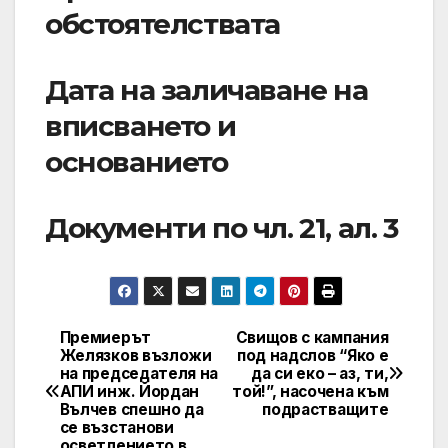
обстоятелствата
Дата на заличаване на
вписването и
основанието
Документи по чл. 21, ал. 3
Премиерът
Свищов с кампания
Post
Желязков възложи
под надслов “Яко е
на председателя на
да си еко – аз, ти,
navigation
АПИ инж. Йордан
той!”, насочена към
Вълчев спешно да
подрастващите
се възстанови
осветлението в