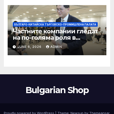
БЪЛГАРО-КИТАЙСКА ТЪРГОВСКО-ПРОМИШЛЕНА ПАЛАТА
Частните компании гледат
на по-голяма роля в
стратегическата
JUNE 6, 2026
ADMIN
енергетика
Bulgarian Shop
Proudly powered by WordPress
|
Theme:
Newsup
by
Themeansar
.