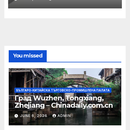
община
You missed
БЪЛГАРО-КИТАЙСКА ТЪРГОВСКО-ПРОМИШЛЕНА ПАЛАТА
Град Wuzhen, Tongxiang,
Zhejiang – Chinadaily.com.cn
JUNE 6, 2026
ADMIN