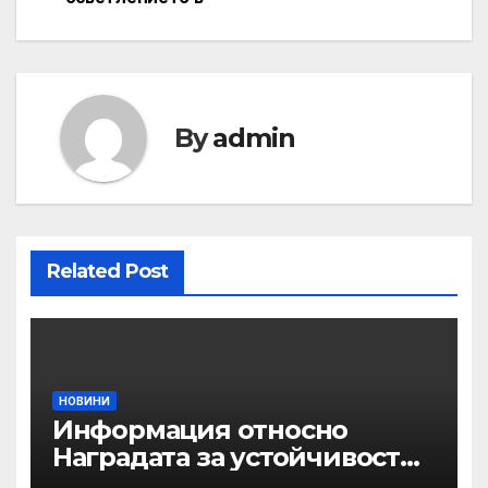
By
admin
Related Post
НОВИНИ
Информация относно
Наградата за устойчивост
на ОАЕ „Зайед“