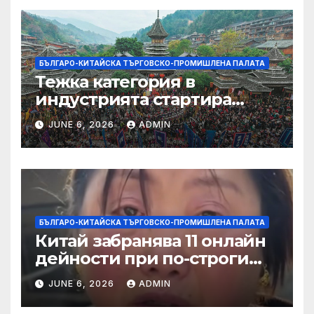
БЪЛГАРО-КИТАЙСКА ТЪРГОВСКО-ПРОМИШЛЕНА ПАЛАТА
Тежка категория в
индустрията стартира
алианс за космическа
JUNE 6, 2026
ADMIN
слънчева енергия
БЪЛГАРО-КИТАЙСКА ТЪРГОВСКО-ПРОМИШЛЕНА ПАЛАТА
Китай забранява 11 онлайн
дейности при по-строги
правила за ограничаване на
JUNE 6, 2026
ADMIN
слуховете и
кибернасилниците