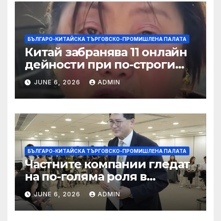
БЪЛГАРО-КИТАЙСКА ТЪРГОВСКО-ПРОМИШЛЕНА ПАЛАТА
Китай забранява 11 онлайн
дейности при по-строги
правила за ограничаване на
JUNE 6, 2026
ADMIN
слуховете и
кибернасилниците
БЪЛГАРО-КИТАЙСКА ТЪРГОВСКО-ПРОМИШЛЕНА ПАЛАТА
Частните компании гледат
на по-голяма роля в
стратегическата
JUNE 6, 2026
ADMIN
енергетика