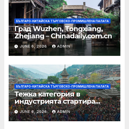
БЪЛГАРО-КИТАЙСКА ТЪРГОВСКО-ПРОМИШЛЕНА ПАЛАТА
Град Wuzhen, Tongxiang,
Zhejiang – Chinadaily.com.cn
JUNE 6, 2026
ADMIN
БЪЛГАРО-КИТАЙСКА ТЪРГОВСКО-ПРОМИШЛЕНА ПАЛАТА
Тежка категория в
индустрията стартира
алианс за космическа
JUNE 6, 2026
ADMIN
слънчева енергия