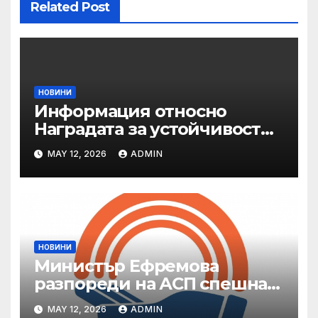
Related Post
НОВИНИ
Информация относно
Наградата за устойчивост
на ОАЕ „Зайед“
MAY 12, 2026
ADMIN
НОВИНИ
Министър Ефремова
разпореди на АСП спешна
готовност за оказване на
MAY 12, 2026
ADMIN