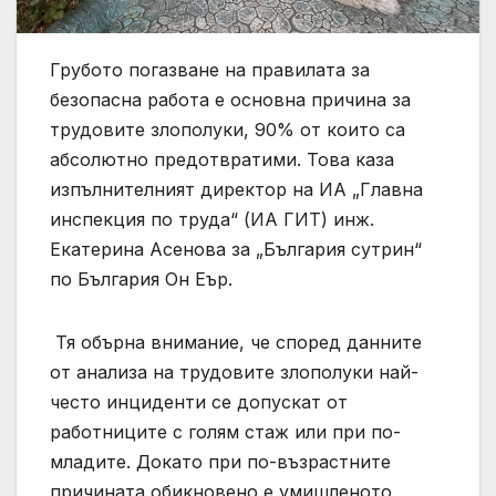
Грубото погазване на правилата за
безопасна работа е основна причина за
трудовите злополуки, 90% от които са
абсолютно предотвратими. Това каза
изпълнителният директор на ИА „Главна
инспекция по труда“ (ИА ГИТ) инж.
Екатерина Асенова за „България сутрин“
по България Он Еър.
Тя обърна внимание, че според данните
от анализа на трудовите злополуки най-
често инциденти се допускат от
работниците с голям стаж или при по-
младите. Докато при по-възрастните
причината обикновено е умишленото