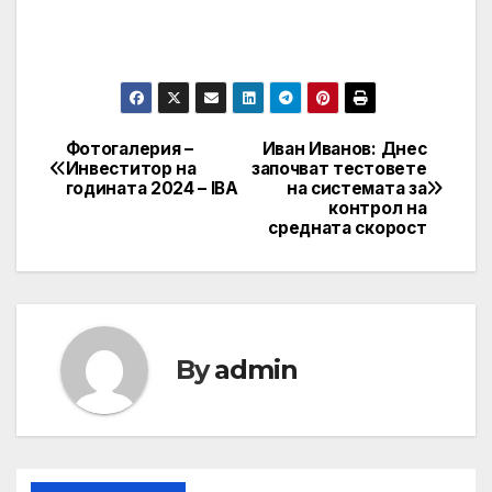
Фотогалерия –
Иван Иванов: Днес
Post
Инвеститор на
започват тестовете
годината 2024 – IBA
на системата за
navigation
контрол на
средната скорост
By
admin