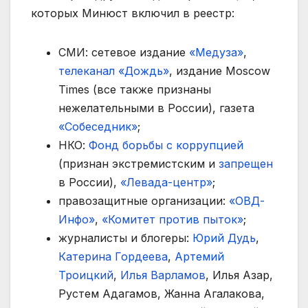
которых Минюст включил в реестр:
СМИ: сетевое издание
«Медуза»
,
телеканал «Дождь»
, издание Moscow
Times (все также признаны
нежелательными в России), газета
«Собеседник»
;
НКО:
Фонд борьбы с коррупцией
(признан экстремистским и
запрещен
в России),
«Левада-центр»
;
правозащитные организации:
«ОВД-
Инфо»
,
«Комитет против пыток»
;
журналисты и блогеры:
Юрий Дудь
,
Катерина Гордеева
,
Артемий
Троицкий
,
Илья Варламов
, Илья Азар,
Рустем Адагамов, Жанна Агалакова,