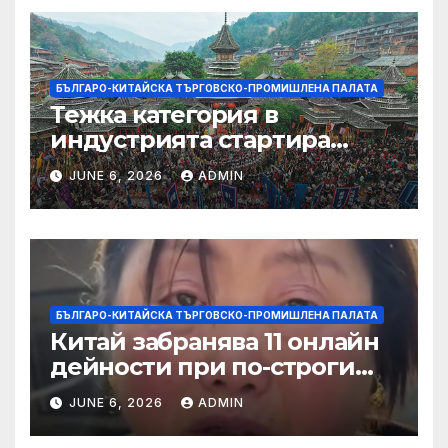
БЪЛГАРО-КИТАЙСКА ТЪРГОВСКО-ПРОМИШЛЕНА ПАЛАТА
Тежка категория в
индустрията стартира
алианс за космическа
JUNE 6, 2026
ADMIN
слънчева енергия
БЪЛГАРО-КИТАЙСКА ТЪРГОВСКО-ПРОМИШЛЕНА ПАЛАТА
Китай забранява 11 онлайн
дейности при по-строги
правила за ограничаване на
JUNE 6, 2026
ADMIN
слуховете и
кибернасилниците