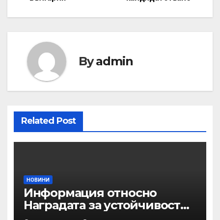
By
admin
Related Post
НОВИНИ
Информация относно
Наградата за устойчивост
на ОАЕ „Зайед“