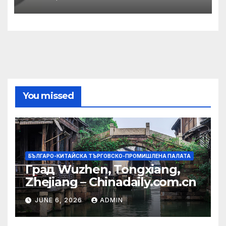
община
You missed
БЪЛГАРО-КИТАЙСКА ТЪРГОВСКО-ПРОМИШЛЕНА ПАЛАТА
Град Wuzhen, Tongxiang,
Zhejiang – Chinadaily.com.cn
JUNE 6, 2026
ADMIN