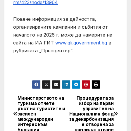
rm/423/node/13964
Повече информация за дейността,
организираните кампании и събития от
началото на 2026 г. може да намерите на
сайта на ИА ГИТ
www.gli.government.bg
в
рубриката „Пресцентър“.
Министерството на
Процедурата за
Post
туризма отчете
избор на първи
ръст на туристите и
управител на
navigation
засилен
Националния фонд
международен
за декарбонизация
интерес към
е отворена за
България
кандидатстване