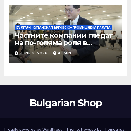
БЪЛГАРО-КИТАЙСКА ТЪРГОВСКО-ПРОМИШЛЕНА ПАЛАТА
Частните компании гледат
на по-голяма роля в
стратегическата
JUNE 6, 2026
ADMIN
енергетика
Bulgarian Shop
Proudly powered by WordPress
|
Theme:
Newsup
by
Themeansar
.